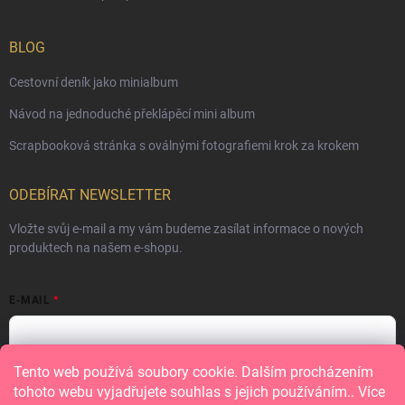
BLOG
Cestovní deník jako minialbum
Návod na jednoduché překlápěcí mini album
Scrapbooková stránka s oválnými fotografiemi krok za krokem
ODEBÍRAT NEWSLETTER
Vložte svůj e-mail a my vám budeme zasílat informace o nových
produktech na našem e-shopu.
E-MAIL
Tento web používá soubory cookie. Dalším procházením
Vložením e-mailu souhlasíte s
podmínkami ochrany osobních údajů
tohoto webu vyjadřujete souhlas s jejich používáním.. Více