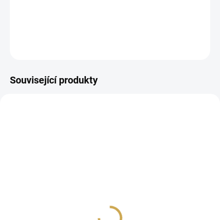
PAPÍROVÉ samolepky.
DETAILNÍ INFORMACE
ZEPTAT SE
HLÍDAT
Související produkty
SKLADEM
SKLADEM
(2 KS)
(>10 KS)
Papírové výseky - AHOJ
Papírové výseky - AHOJ
PODZIME / Bílé listy
PODZIME / Podzim