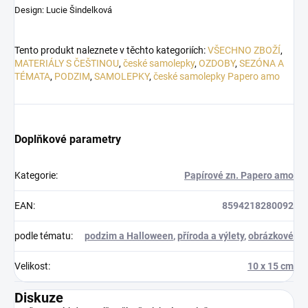
Design: Lucie Šindelková
Tento produkt naleznete v těchto kategoriích:
VŠECHNO ZBOŽÍ
,
MATERIÁLY S ČEŠTINOU
,
české samolepky
,
OZDOBY
,
SEZÓNA A
TÉMATA
,
PODZIM
,
SAMOLEPKY
,
české samolepky Papero amo
Doplňkové parametry
Kategorie
:
Papírové zn. Papero amo
EAN
:
8594218280092
podle tématu
:
podzim a Halloween
,
příroda a výlety
,
obrázkové
Velikost
:
10 x 15 cm
Diskuze