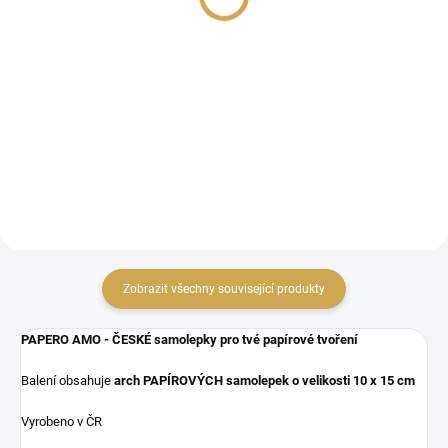
79 Kč
79 Kč
65,29 Kč bez DPH
65,29 Kč bez DPH
DO KOŠÍKU
DO KOŠÍKU
Papírové výseky.
Papírové výseky.
Zobrazit všechny související produkty
PAPERO AMO - ČESKÉ samolepky pro tvé papírové tvoření
Balení obsahuje
arch PAPÍROVÝCH samolepek o velikosti
10 x 15 cm
Vyrobeno v ČR