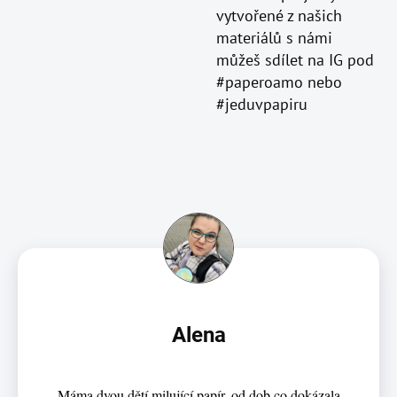
vytvořené z našich
materiálů s námi
můžeš sdílet na IG pod
#paperoamo nebo
#jeduvpapiru
Alena
Máma dvou dětí milující papír, od dob co dokázala