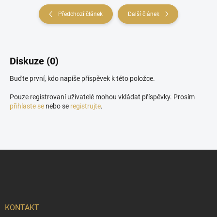
Předchozí článek
Další článek
Diskuze (0)
Buďte první, kdo napíše příspěvek k této položce.
Pouze registrovaní uživatelé mohou vkládat příspěvky. Prosím
přihlaste se
nebo se
registrujte
.
Z
á
p
a
t
í
KONTAKT