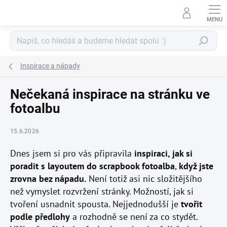
Přejít
na
obsah
Hledat
Inspirace a nápady
Nečekaná inspirace na stránku ve
fotoalbu
15.6.2026
Dnes jsem si pro vás připravila
inspiraci, jak si
poradit s layoutem do scrapbook fotoalba
,
když jste
zrovna bez nápadu.
Není totiž asi nic složitějšího
než vymyslet rozvržení stránky. Možností, jak si
tvoření usnadnit spousta. Nejjednodušší je
tvořit
podle předlohy
a rozhodně se není za co stydět.