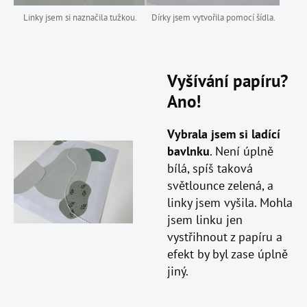
Linky jsem si naznačila tužkou.
Dírky jsem vytvořila pomocí šídla.
Vyšívání papíru?
Ano!
Vybrala jsem si l
adící
bavlnku
. Není úplně
bílá, spíš taková
světlounce zelená, a
linky jsem vyšila. Mohla
jsem linku jen
vystřihnout z papíru a
efekt by byl zase úplně
jiný.