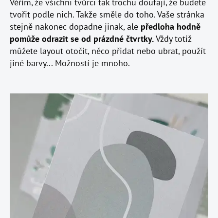
Věřím, že všichni tvůrci tak trochu doufají, že budete
tvořit podle nich. Takže směle do toho. Vaše stránka
stejně nakonec dopadne jinak, ale
předloha hodně
pomůže odrazit se od prázdné čtvrtky.
Vždy totiž
můžete layout otočit, něco přidat nebo ubrat, použít
jiné barvy... Možností je mnoho.