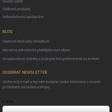
Osobní odběr
Oblíbené produkty
Velkoobchodní spolupráce
BLOG
Cestovní deník jako minialbum
Návod na jednoduché překlápěcí mini album
Scrapbooková stránka s oválnými fotografiemi krok za krokem
ODEBÍRAT NEWSLETTER
Vložte svůj e-mail a my vám budeme zasílat informace o nových
produktech na našem e-shopu.
E-MAIL