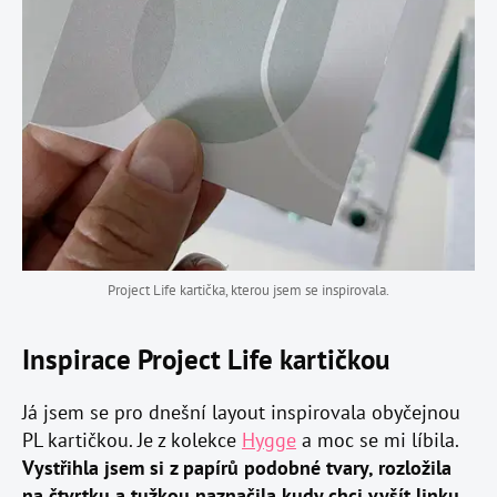
Project Life kartička, kterou jsem se inspirovala.
Inspirace Project Life kartičkou
Já jsem se pro dnešní layout inspirovala obyčejnou
PL kartičkou. Je z kolekce
Hygge
a moc se mi líbila.
Vystřihla jsem si z papírů podobné tvary, rozložila
na čtvrtku a tužkou naznačila kudy chci vyšít linku