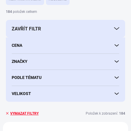
n
í
184
položek celkem
p
r
ZAVŘÍT FILTR
o
d
u
CENA
k
t
ů
ZNAČKY
PODLE TÉMATU
VELIKOST
Položek k zobrazení:
184
VYMAZAT FILTRY
V
NOVINKA