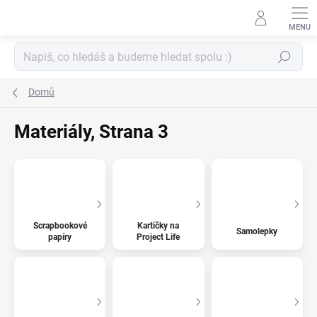
Přejít
na
obsah
Hledat
Domů
Materiály
, Strana 3
Scrapbookové
Kartičky na
Samolepky
papíry
Project Life