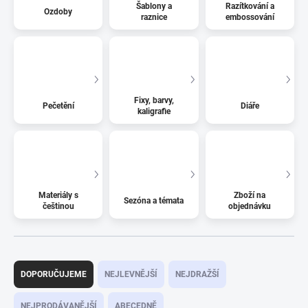
Šablony a
Razítkování a
Ozdoby
raznice
embossování
Fixy, barvy,
Pečetění
Diáře
kaligrafie
Materiály s
Zboží na
Sezóna a témata
češtinou
objednávku
Ř
a
DOPORUČUJEME
NEJLEVNĚJŠÍ
NEJDRAŽŠÍ
z
e
NEJPRODÁVANĚJŠÍ
ABECEDNĚ