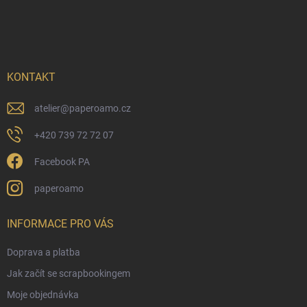
Z
r
á
á
v
n
p
k
í
a
y
t
v
ý
í
KONTAKT
p
i
atelier
@
paperoamo.cz
s
u
+420 739 72 72 07
Facebook PA
paperoamo
INFORMACE PRO VÁS
Doprava a platba
Jak začít se scrapbookingem
Moje objednávka