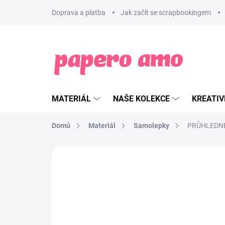
Přejít
Doprava a platba
Jak začít se scrapbookingem
na
obsah
MATERIÁL
NAŠE KOLEKCE
KREATIV
Domů
Materiál
Samolepky
PRŮHLEDNÉ 
ZNAČKA:
FLORILÉGES DESIGN