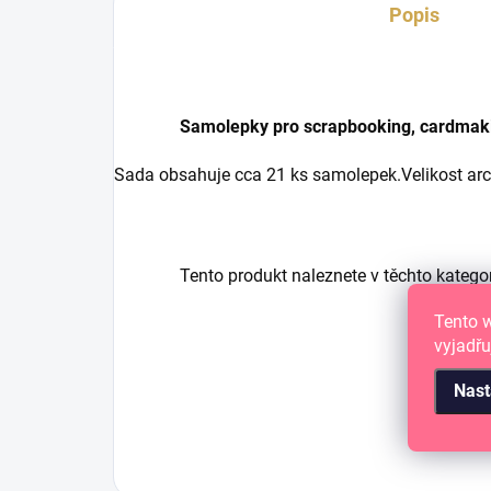
Popis
Samolepky pro scrapbooking, cardmaking
Sada obsahuje cca 21 ks samolepek.
Velikost ar
Tento produkt naleznete v těchto katego
Tento 
vyjadřu
Nast