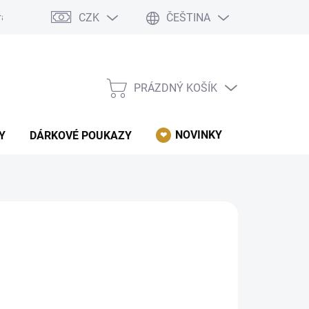
CZK
ČEŠTINA
rácení, reklamace, odstoupení od kupní smlouvy.
Podmínky ochrany 
PRÁZDNÝ KOŠÍK
NÁKUPNÍ
KOŠÍK
NOVINKY
AKCE
Y
DÁRKOVÉ POUKAZY