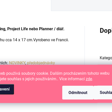
, Project Life nebo Planner / diář.
Dop
chu cca 14 x 17 cm.
Vyrobeno ve Francii.
Katego
riích:
NOVINKY
,
předobjednávky
web používá soubory cookie. Dalším procházením tohoto webu
EAN
:
jete souhlas s jejich používáním.. Více informací
zde
.
avení
podle 
Odmítnout
Souhl