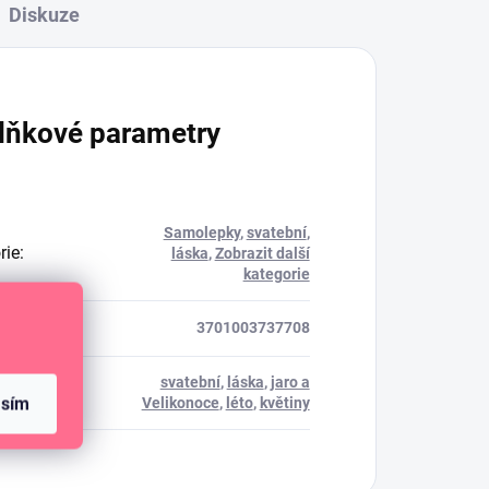
Diskuze
lňkové parametry
Samolepky
,
svatební
,
rie
:
láska
,
Zobrazit další
kategorie
3701003737708
svatební
,
láska
,
jaro a
tématu
:
asím
Velikonoce
,
léto
,
květiny