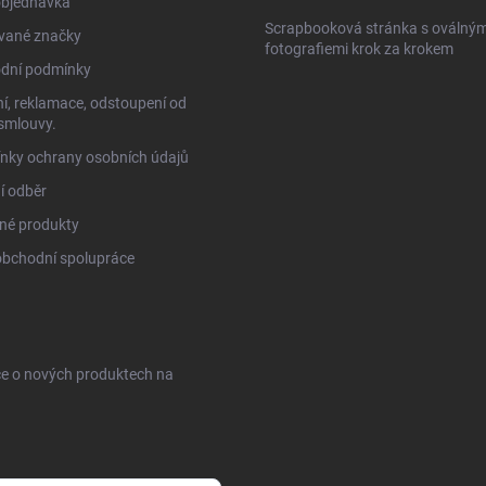
objednávka
Scrapbooková stránka s oválným
vané značky
fotografiemi krok za krokem
dní podmínky
í, reklamace, odstoupení od
smlouvy.
nky ochrany osobních údajů
í odběr
né produkty
obchodní spolupráce
ce o nových produktech na