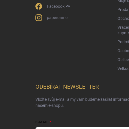
Moje 
Facebook PA
Prodá
paperoamo
Obcho
Vrácen
kupní 
Podmí
Osobn
Oblíbe
Velko
ODEBÍRAT NEWSLETTER
Vložte svůj e-mail a my vám budeme zasílat informa
našem e-shopu.
E-MAIL