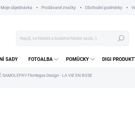
Moje objednávka
Prodávané značky
Obchodní podmínky
V
Hledat
NÍ SADY
FOTOALBA
POMŮCKY
DIGI PRODUKT
SAMOLEPKY Florileges Design - LA VIE EN ROSE
99 Kč
81,82 Kč bez DPH
Měrná
SKLADEM
(5 KS)
cena: