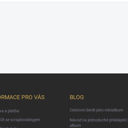
ORMACE PRO VÁS
BLOG
Cestovní deník jako minialbum
a a platba
čít se scrapbookingem
Návod na jednoduché překlápěcí 
album