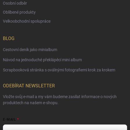
Osobní odběr
Oblíbené produkty
Velkoobchodní spolupráce
BLOG
Cestovní deník jako minialbum
Návod na jednoduché překlápěcí mini album
Scrapbooková stránka s oválnými fotografiemi krok za krokem
ODEBÍRAT NEWSLETTER
Vložte svůj e-mail a my vám budeme zasílat informace o nových
produktech na našem e-shopu.
E-MAIL