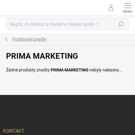
Přejít
na
obsah
Hledat
Prodávané značky
PRIMA MARKETING
Žádné produkty značky
PRIMA MARKETING
nebyly nalezeny...
Z
á
p
a
t
í
KONTAKT