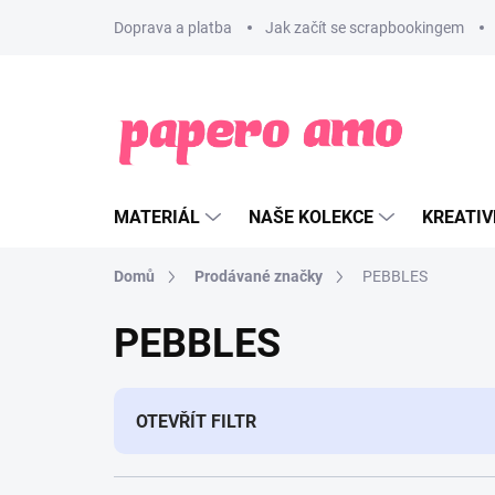
Přejít
Doprava a platba
Jak začít se scrapbookingem
na
obsah
MATERIÁL
NAŠE KOLEKCE
KREATIV
Domů
Prodávané značky
PEBBLES
PEBBLES
OTEVŘÍT FILTR