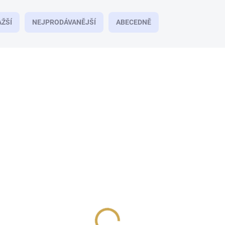
ŽŠÍ
NEJPRODÁVANĚJŠÍ
ABECEDNĚ
NA DOTAZ
SCRAPBOOKOVÝ PAPÍR Peek-a-boo