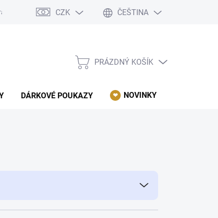
CZK
ČEŠTINA
rácení, reklamace, odstoupení od kupní smlouvy.
Podmínky ochrany 
PRÁZDNÝ KOŠÍK
NÁKUPNÍ
KOŠÍK
NOVINKY
AKCE
Y
DÁRKOVÉ POUKAZY