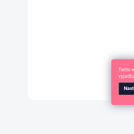
/October 31
17 Kč
14,05 Kč bez DPH
DO KOŠÍKU
Papír na scrapbook o velikosti 12"x12"
(30.5 x 30.5 cm).
Tento 
vyjadřu
Nast