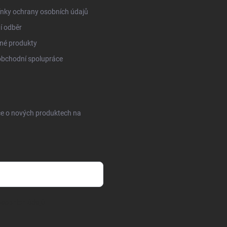
nky ochrany osobních údajů
í odběr
né produkty
obchodní spolupráce
ce o nových produktech na
sobních údajů