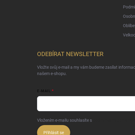
Podmí
Osobn
Oblíbe
Velko
ODEBÍRAT NEWSLETTER
Vložte svůj e-mail a my vám budeme zasílat informa
našem e-shopu.
E-MAIL
Vložením e-mailu souhlasíte s
podmínkami ochrany o
Přihlásit se