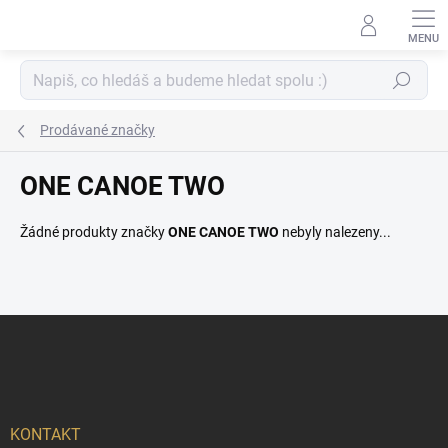
Přejít
na
obsah
Hledat
Prodávané značky
ONE CANOE TWO
Žádné produkty značky
ONE CANOE TWO
nebyly nalezeny...
Z
á
p
a
t
í
KONTAKT