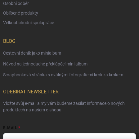
Osobní odběr
Oblíbené produkty
Velkoobchodní spolupráce
BLOG
Cestovní deník jako minialbum
Návod na jednoduché překlápěcí mini album
Scrapbooková stránka s oválnými fotografiemi krok za krokem
ODEBÍRAT NEWSLETTER
Vložte svůj e-mail a my vám budeme zasílat informace o nových
produktech na našem e-shopu.
E-MAIL