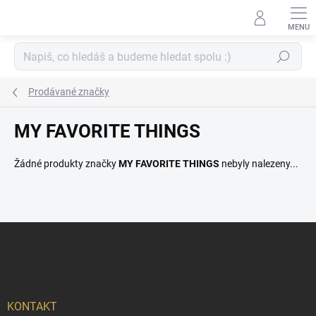
Přejít
na
obsah
Hledat
Prodávané značky
MY FAVORITE THINGS
Žádné produkty značky
MY FAVORITE THINGS
nebyly nalezeny...
Z
á
p
a
t
í
KONTAKT