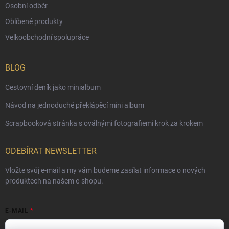
Osobní odběr
Oblíbené produkty
Velkoobchodní spolupráce
BLOG
Cestovní deník jako minialbum
Návod na jednoduché překlápěcí mini album
Scrapbooková stránka s oválnými fotografiemi krok za krokem
ODEBÍRAT NEWSLETTER
Vložte svůj e-mail a my vám budeme zasílat informace o nových
produktech na našem e-shopu.
E-MAIL