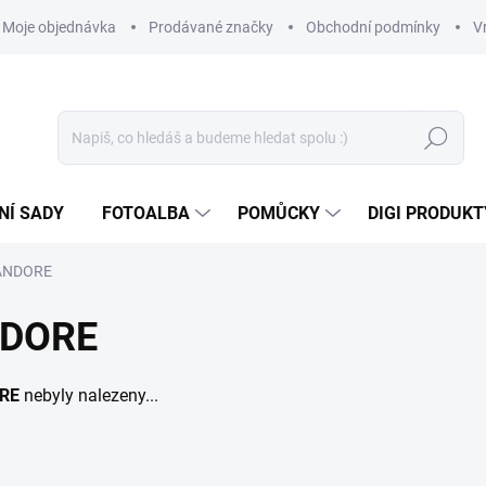
Moje objednávka
Prodávané značky
Obchodní podmínky
V
Hledat
NÍ SADY
FOTOALBA
POMŮCKY
DIGI PRODUKT
PANDORE
NDORE
ORE
nebyly nalezeny...