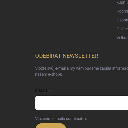
kupní 
Podmí
Osobn
Oblíbe
Velko
ODEBÍRAT NEWSLETTER
Vložte svůj e-mail a my vám budeme zasílat informa
našem e-shopu.
E-MAIL
Vložením e-mailu souhlasíte s
podmínkami ochrany o