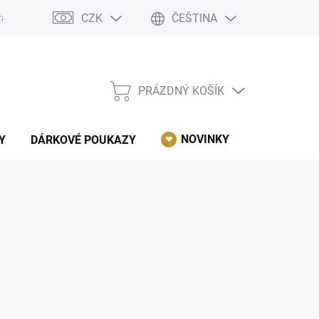
CZK
ČEŠTINA
rácení, reklamace, odstoupení od kupní smlouvy.
Podmínky ochrany 
PRÁZDNÝ KOŠÍK
NÁKUPNÍ
KOŠÍK
NOVINKY
AKCE
Y
DÁRKOVÉ POUKAZY