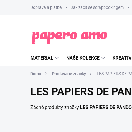
Přejít
Doprava a platba
Jak začít se scrapbookingem
na
obsah
MATERIÁL
NAŠE KOLEKCE
KREATIV
Domů
Prodávané značky
LES PAPIERS DE 
LES PAPIERS DE PA
Žádné produkty značky
LES PAPIERS DE PAND