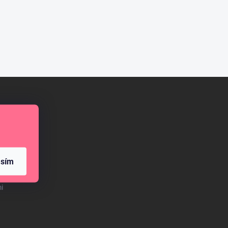
mini
asím
i