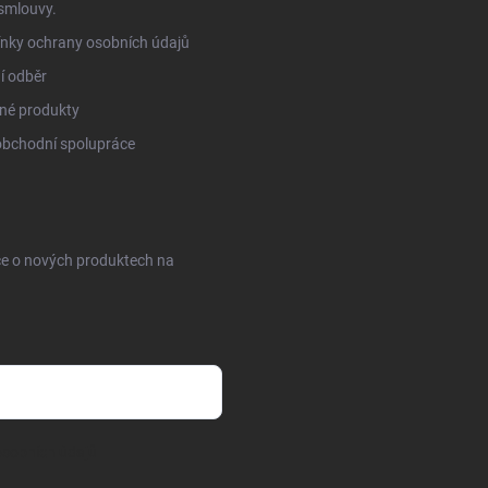
smlouvy.
nky ochrany osobních údajů
í odběr
né produkty
obchodní spolupráce
ce o nových produktech na
sobních údajů