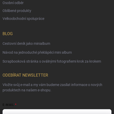
Osobní odběr
Oblíbené produkty
Velkoobchodní spolupráce
BLOG
Cestovní deník jako minialbum
Návod na jednoduché překlápěcí mini album
Scrapbooková stránka s oválnými fotografiemi krok za krokem
ODEBÍRAT NEWSLETTER
Vložte svůj e-mail a my vám budeme zasílat informace o nových
produktech na našem e-shopu.
E-MAIL