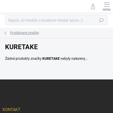
Přejít
na
obsah
Hledat
Prodávané značky
KURETAKE
Žádné produkty značky
KURETAKE
nebyly nalezeny...
Z
á
p
a
t
í
KONTAKT