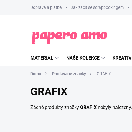
Přejít
Doprava a platba
Jak začít se scrapbookingem
na
obsah
MATERIÁL
NAŠE KOLEKCE
KREATIV
Domů
Prodávané značky
GRAFIX
GRAFIX
Žádné produkty značky
GRAFIX
nebyly nalezeny.