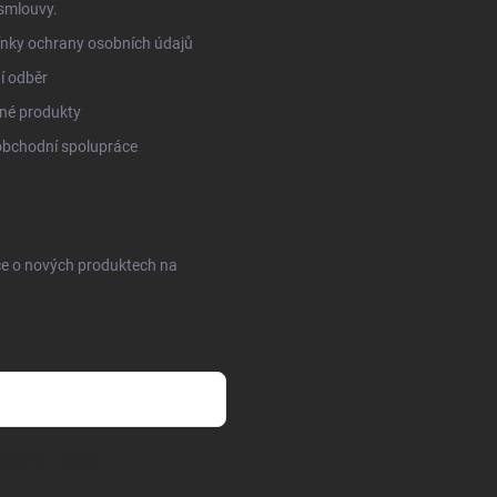
smlouvy.
nky ochrany osobních údajů
í odběr
né produkty
obchodní spolupráce
ce o nových produktech na
sobních údajů