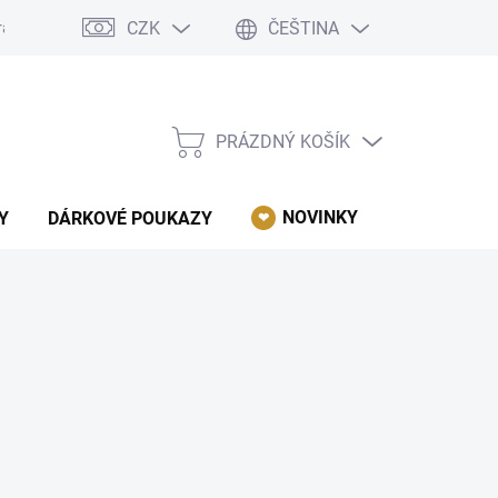
CZK
ČEŠTINA
rácení, reklamace, odstoupení od kupní smlouvy.
Podmínky ochrany 
PRÁZDNÝ KOŠÍK
NÁKUPNÍ
KOŠÍK
NOVINKY
AKCE
Y
DÁRKOVÉ POUKAZY