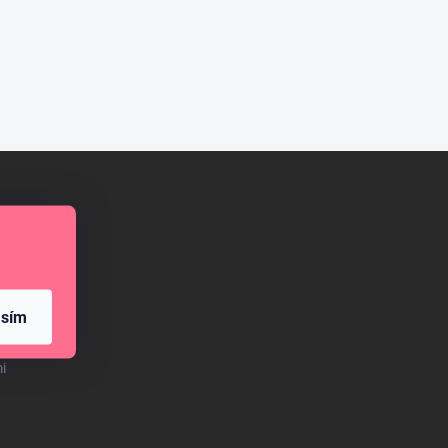
mini
asím
i