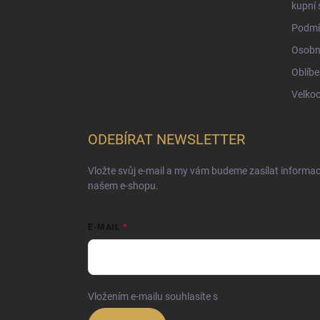
kupní 
Podmí
Osobn
Oblíbe
Velko
ODEBÍRAT NEWSLETTER
Vložte svůj e-mail a my vám budeme zasílat informa
našem e-shopu.
E-MAIL
Vložením e-mailu souhlasíte s
podmínkami ochrany o