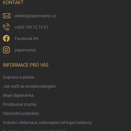
í
KONTAKT
atelier
@
paperoamo.cz
+420 739 72 72 07
Facebook PA
paperoamo
INFORMACE PRO VÁS
Doprava a platba
Jak začít se scrapbookingem
Moje objednávka
Prodávané značky
Obchodní podmínky
Vrácení, reklamace, odstoupení od kupní smlouvy.