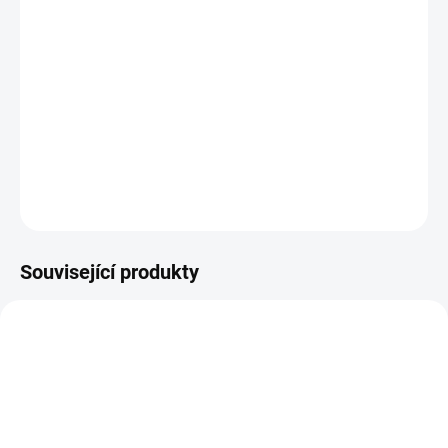
−
+
PŘIDAT DO KOŠÍKU
Variabilní raznice Planner Punch Board / STANDART pro
dírky do tvého diáře.
DETAILNÍ INFORMACE
ZEPTAT SE
HLÍDAT
Související produkty