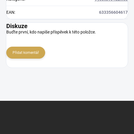
EAN
:
633356604617
Diskuze
Buďte první, kdo napíše příspěvek k této položce.
Přidat komentář
Z
á
p
a
t