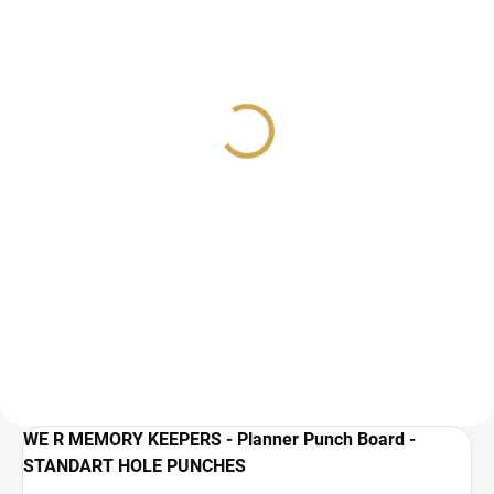
SKLADEM
(1 KS)
DIÁŘOVÁ RAZNICE na 6
dírek
649 Kč
536,36 Kč bez DPH
DO KOŠÍKU
Diářová raznice na 6
dírek.
WE R MEMORY KEEPERS - Planner Punch Board -
STANDART HOLE PUNCHES