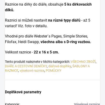
Raznice na dírky do diáře, obsahuje
5 ks dírkovacích
dílků.
Raznici si můžeš nastavit
na různé typy diářů
- až 5
variací! Viz. foto v detailu.
Vhodné pro diáře Webster´s Pages, Simple Stories,
Filofax, Heidi Swapp,
všechna alba s D-ring vazbou.
Velikost raznice -
22 x 16 x 5 cm.
Tento produkt naleznete v těchto kategoriích:
VŠECHNO ZBOŽÍ
,
DIÁŘE A CESTOVNÍ DENÍČKY
,
diářové doplňky
,
ŠABLONY A
RAZNICE
,
výsekové raznice
,
POMŮCKY
Doplňkové parametry
Kategorie
:
Výsekové raznice