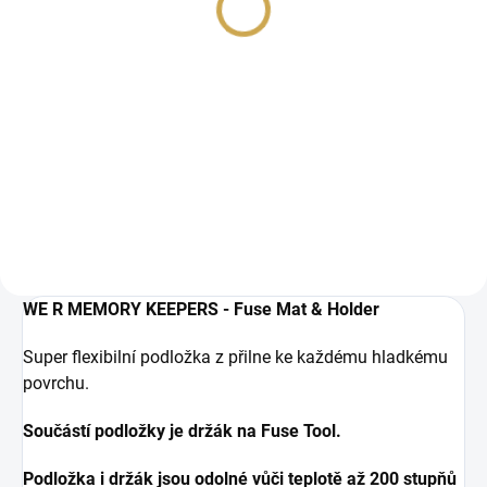
149 Kč
776,03 Kč bez DPH
123,14 Kč bez DPH
Detail
DO KOŠÍKU
Pájka (tavící strojek) na
kapsy pro Project Life
plastové kapsy / folie od
WE R MEMORY KEEPERS
- Photo Sleeve Fuse
Tool.
WE R MEMORY KEEPERS - Fuse Mat & Holder
Super flexibilní podložka z přilne ke každému hladkému
povrchu.
Součástí podložky je držák na Fuse Tool.
Podložka i držák jsou odolné vůči teplotě až 200 stupňů