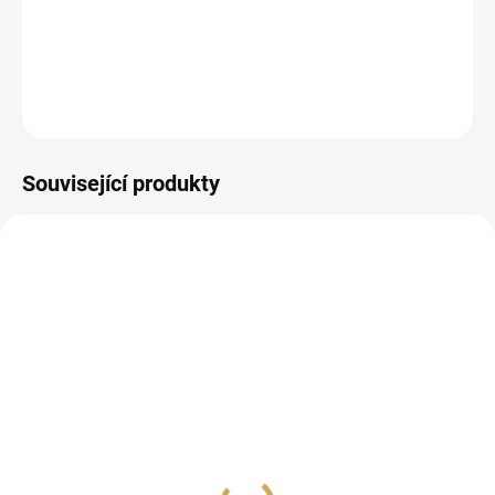
Podložka pro Fuse Tool.
DETAILNÍ INFORMACE
ZEPTAT SE
HLÍDAT
Související produkty
SKLADEM
NA DOTAZ
(2 KS)
TAVÍCÍ STROJEK Fuse
WATERFALL KAPSY pro
Tool
FUSE 2"X2"
939 Kč