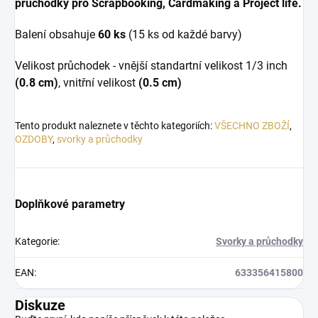
průchodky pro Scrapbooking, Cardmaking a Project life.
Balení obsahuje
60 ks
(15 ks od každé barvy)
Velikost průchodek - vnější standartní velikost 1/3 inch
(0.8 cm)
, vnitřní velikost
(0.5 cm)
Tento produkt naleznete v těchto kategoriích:
VŠECHNO ZBOŽÍ
,
OZDOBY
,
svorky a průchodky
Doplňkové parametry
Kategorie
:
Svorky a průchodky
EAN
:
633356415800
Diskuze