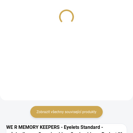
Standard - MODRÉ
Standard - ORANŽOVÉ
119 Kč
109 Kč
98,35 Kč bez DPH
90,08 Kč bez DPH
DO KOŠÍKU
DO KOŠÍKU
Průchodky o velikosti 0.8
Průchodky o velikosti 0.8
cm.
cm.
Zobrazit všechny související produkty
WE R MEMORY KEEPERS - Eyelets Standard -