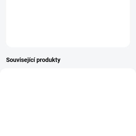
Průchodky o velikosti 0.8 cm.
DETAILNÍ INFORMACE
ZEPTAT SE
HLÍDAT
Související produkty
SKLADEM
SKLADEM
(2 KS)
(3 KS)
PRŮCHODKY - Eyelets
PRŮCHODKY - Eyelets