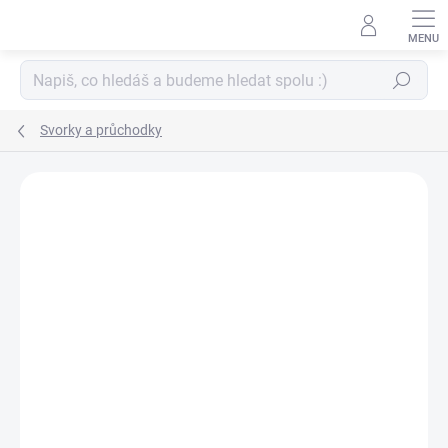
Přejít
na
obsah
Hledat
Svorky a průchodky
ZNAČKA:
WE R MEMORY KEEPERS