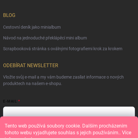
BLOG
Cestovní deník jako minialbum
Návod na jednoduché překlápěcí mini album
Scrapbooková stránka s oválnými fotografiemi krok za krokem
ODEBÍRAT NEWSLETTER
Vložte svůj e-mail a my vám budeme zasílat informace o nových
produktech na našem e-shopu.
E-MAIL
Tento web používá soubory cookie. Dalším procházením
Vložením e-mailu souhlasíte s
podmínkami ochrany osobních údajů
tohoto webu vyjadřujete souhlas s jejich používáním.. Více