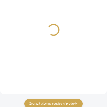
SKLADEM
NA DOTAZ
(1 KS)
RAZNICE NA RÁMEČKY
RAZNICE NA VELKOU
995 Kč
ABECEDU
822,31 Kč bez DPH
1 019 Kč
Detail
842,15 Kč bez DPH
DO KOŠÍKU
Raznice na rámečky /
Frame Punch Board.
Raznice na velkou
abecedu ALPHABET
Punch Board.
Zobrazit všechny související produkty