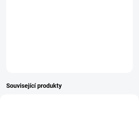
11.8.2026
−
+
PŘIDAT DO KOŠÍKU
Náhradní nožíky do raznic
DETAILNÍ INFORMACE
ZEPTAT SE
HLÍDAT
Související produkty