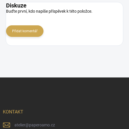
Diskuze
Buďte první, kdo napíše příspěvek k této položce.
Přidat komentář
Z
á
p
a
t
í
KONTAKT
atelier
@
paperoamo.cz