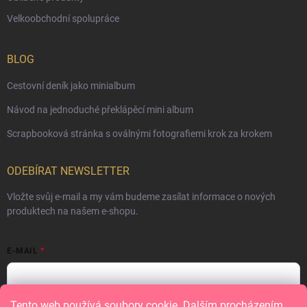
Velkoobchodní spolupráce
BLOG
Cestovní deník jako minialbum
Návod na jednoduché překlápěcí mini album
Scrapbooková stránka s oválnými fotografiemi krok za krokem
ODEBÍRAT NEWSLETTER
Vložte svůj e-mail a my vám budeme zasílat informace o nových
produktech na našem e-shopu.
E-MAIL
Tento web používá soubory cookie. Dalším procházením