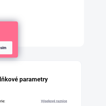
Kruhová raznice na papír
asím
Diskuze
lňkové parametry
rie
:
Výsekové raznice