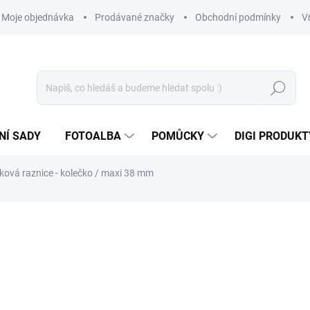
Moje objednávka
Prodávané značky
Obchodní podmínky
V
Hledat
NÍ SADY
FOTOALBA
POMŮCKY
DIGI PRODUKT
ková raznice - kolečko / maxi 38 mm
259 Kč
214,05 Kč bez DPH
Měrná
SKLADEM
(2 KS)