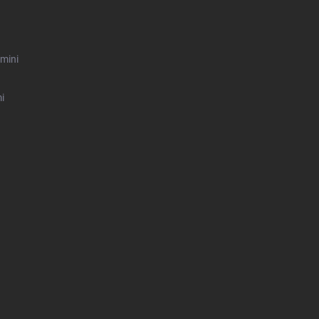
mini
i