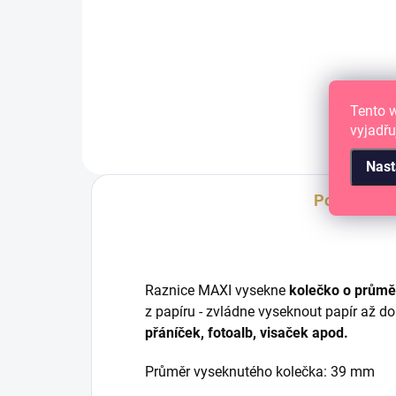
Kruhová raznice na papír
Kru
Tento 
vyjadřu
Nast
Popis
Raznice MAXI vysekne
kolečko o prům
z papíru - zvládne vyseknout papír až 
přáníček, fotoalb, visaček apod.
Průměr vyseknutého kolečka: 39 mm