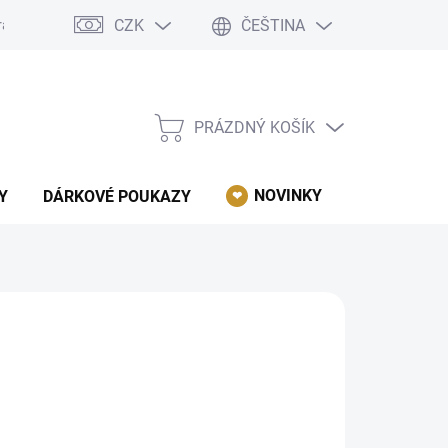
CZK
ČEŠTINA
rácení, reklamace, odstoupení od kupní smlouvy.
Podmínky ochrany 
PRÁZDNÝ KOŠÍK
NÁKUPNÍ
KOŠÍK
NOVINKY
AKCE
Y
DÁRKOVÉ POUKAZY