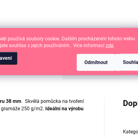
DO KOŠÍKU
Kruhová raznice na papír
hová raznice na papír
web používá soubory cookie. Dalším procházením tohoto webu
jete souhlas s jejich používáním.. Více informací
zde
.
avení
Odmítnout
Souhl
ěru 38 mm
. Skvělá pomůcka na tvoření
Dop
do gramáže 250 g/m2.
Ideální na výrobu
Katego