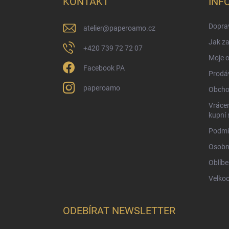
KONTAKT
INF
t
í
Doprav
atelier
@
paperoamo.cz
Jak za
+420 739 72 72 07
Moje 
Facebook PA
Prodá
paperoamo
Obcho
Vrácen
kupní 
Podmí
Osobn
Oblíbe
Velko
ODEBÍRAT NEWSLETTER