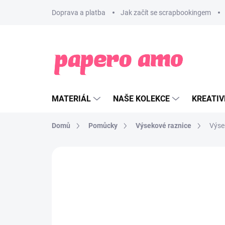
Přejít
Doprava a platba
Jak začít se scrapbookingem
na
obsah
MATERIÁL
NAŠE KOLEKCE
KREATIV
Domů
Pomůcky
Výsekové raznice
Výse
ZNAČKA:
VAESSEN CREATIVE
NOVINKA