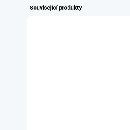
Související produkty
NOVINKA
NOVIN
SKLADEM
(1 KS)
Výseková raznice -
Vý
kolečko / giant 89 mm
kol
m
686 Kč
60
566,94 Kč bez DPH
503
DO KOŠÍKU