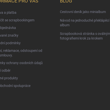
ORMACE PRO VÁS
BLOG
Cestovní deník jako minialbum
a a platba
čít se scrapbookingem
Návod na jednoduché překlápěcí 
album
objednávka
Scrapbooková stránka s oválným
vané značky
fotografiemi krok za krokem
dní podmínky
í, reklamace, odstoupení od
smlouvy.
nky ochrany osobních údajů
í odběr
né produkty
obchodní spolupráce