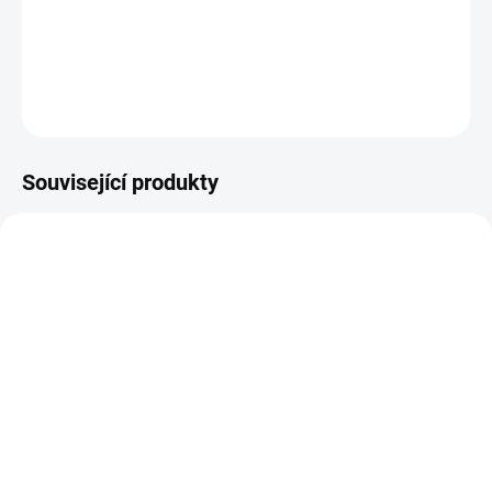
Vyřezávací šablony na scrapbook.
DETAILNÍ INFORMACE
ZEPTAT SE
HLÍDAT
Související produkty
SKLADEM
SKLADEM
(2 KS)
(1 KS)
Vyřezávací šablony -
Vyřezávací šablony -
visačky / mini
visačky