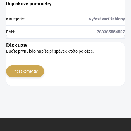
Doplňkové parametry
Kategorie
:
Vyřezávací šablony
EAN
:
783385554527
Diskuze
Buďte první, kdo napíše příspěvek k této položce.
Přidat komentář
Z
á