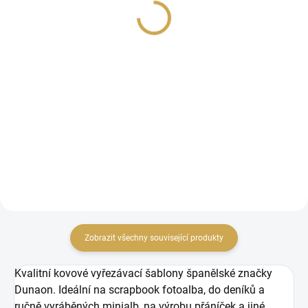
159 Kč
269 Kč
131,40 Kč bez DPH
222,31 Kč bez DPH
DO KOŠÍKU
DO KOŠÍKU
Vyřezávací šablony na
Vyřezávací šablony na
scrapbook.
scrapbook.
Zobrazit všechny související produkty
Kvalitní kovové vyřezávací šablony španělské značky
Dunaon. Ideální na scrapbook fotoalba, do deníků a
ručně vyráběných minialb, na výrobu přáníček a jiné