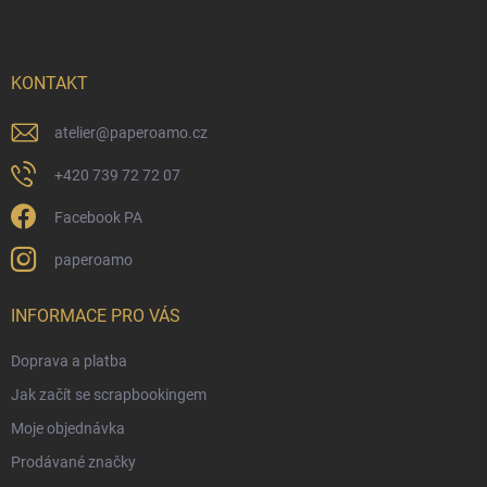
p
a
t
í
KONTAKT
atelier
@
paperoamo.cz
+420 739 72 72 07
Facebook PA
paperoamo
INFORMACE PRO VÁS
Doprava a platba
Jak začít se scrapbookingem
Moje objednávka
Prodávané značky