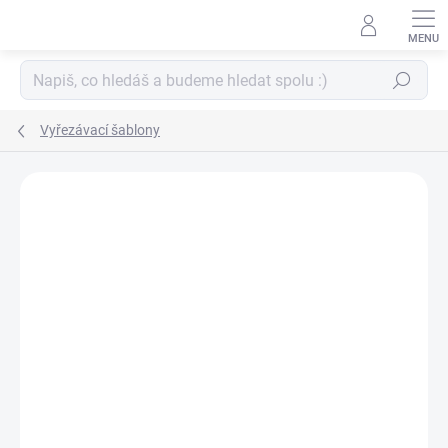
Přejít
na
obsah
Hledat
Vyřezávací šablony
ZNAČKA:
DUNAON