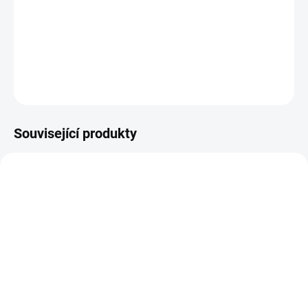
Vyřezávací kovové šablony od Alexandry Renke.
DETAILNÍ INFORMACE
ZEPTAT SE
HLÍDAT
Související produkty
SLEVA
SLEVA
SKLADEM
SKLADEM
(3 KS)
(3 KS)
Vyřezávací šablony -
Scrapbook papír -