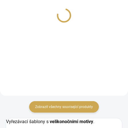
Vyšívací rám vejce
VICTORIA´S OSTERN /
Velikonoční kartičky
389 Kč
15 Kč
321,49 Kč bez DPH
12,40 Kč bez DPH
DO KOŠÍKU
DO KOŠÍKU
Vyřezávací kovové
Jednostranný vzorovaný
šablony od Alexandry
papír na scrapbook o
Renke.
velikosti 12" x 12" (30.5 x
30.5 cm).
Zobrazit všechny související produkty
Vyřezávací šablony s
velikonočními motivy
.