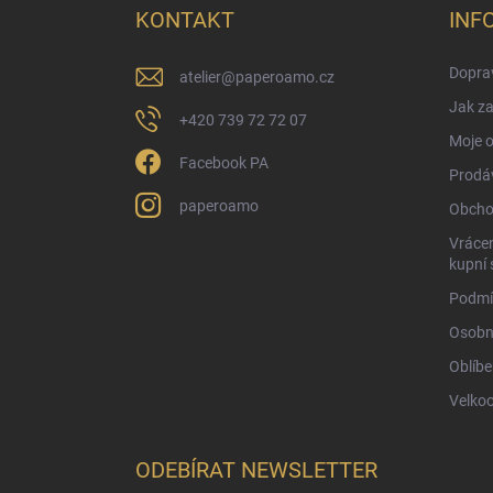
a
KONTAKT
INF
t
í
Doprav
atelier
@
paperoamo.cz
Jak za
+420 739 72 72 07
Moje 
Facebook PA
Prodá
paperoamo
Obcho
Vrácen
kupní 
Podmí
Osobn
Oblíbe
Velko
ODEBÍRAT NEWSLETTER