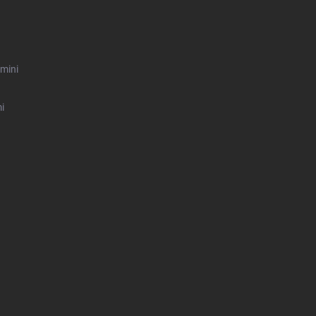
mini
i