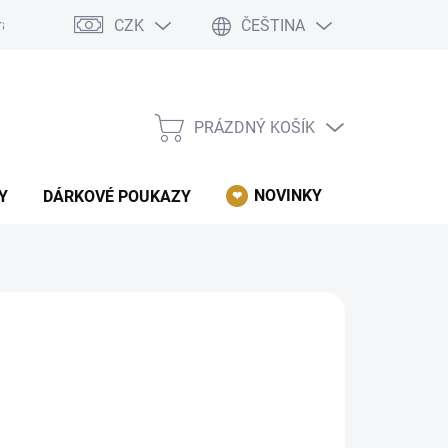
CZK
ČEŠTINA
rácení, reklamace, odstoupení od kupní smlouvy.
Podmínky ochrany 
PRÁZDNÝ KOŠÍK
NÁKUPNÍ
KOŠÍK
NOVINKY
AKCE
Y
DÁRKOVÉ POUKAZY