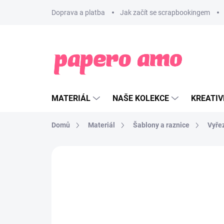
Přejít
Doprava a platba
Jak začít se scrapbookingem
na
obsah
MATERIÁL
NAŠE KOLEKCE
KREATIV
Domů
Materiál
Šablony a raznice
Vyře
ZNAČKA:
FLORILÉGES DESIGN