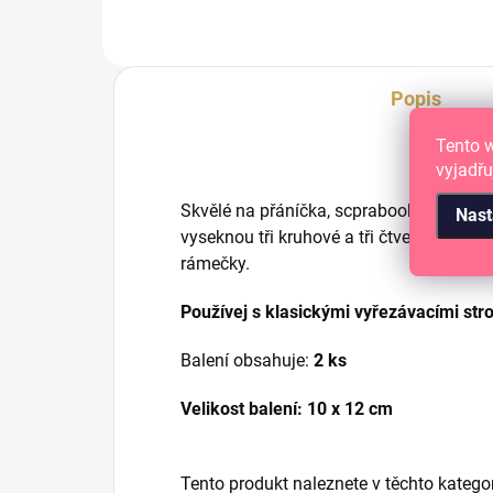
Popis
Tento 
vyjadřu
Skvělé na přáníčka, scprabooking nebo n
Nast
vyseknou tři kruhové a tři čtvercové otv
rámečky.
Používej s klasickými vyřezávacími stro
Balení obsahuje:
2
ks
Velikost balení: 10 x 12 cm
Tento produkt naleznete v těchto katego