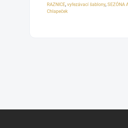
RAZNICE
,
vyřezávací šablony
,
SEZÓNA 
Chlapeček
Z
á
p