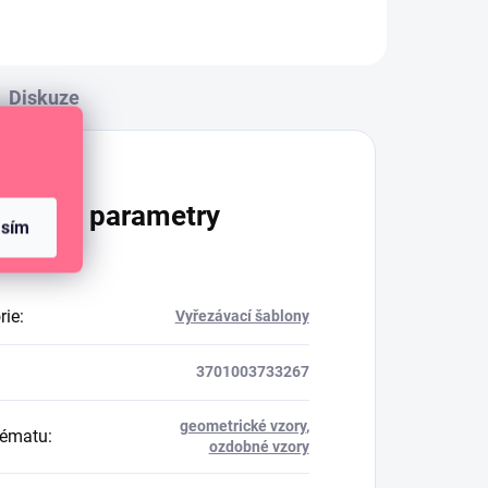
Diskuze
lňkové parametry
asím
rie
:
Vyřezávací šablony
3701003733267
geometrické vzory
,
tématu
:
ozdobné vzory