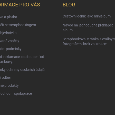
ORMACE PRO VÁS
BLOG
Cestovní deník jako minialbum
a a platba
čít se scrapbookingem
Návod na jednoduché překlápěcí 
album
objednávka
Scrapbooková stránka s oválným
vané značky
fotografiemi krok za krokem
dní podmínky
í, reklamace, odstoupení od
smlouvy.
nky ochrany osobních údajů
í odběr
né produkty
obchodní spolupráce