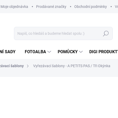
Moje objednávka
Prodávané značky
Obchodní podmínky
V
Hledat
NÍ SADY
FOTOALBA
POMŮCKY
DIGI PRODUKT
závací šablony
Vyřezávací šablony - A PETITS PAS / Tři Okýnka
519 Kč
428,93 Kč bez DPH
Měrná
SKLADEM
(2 KS)
cena: