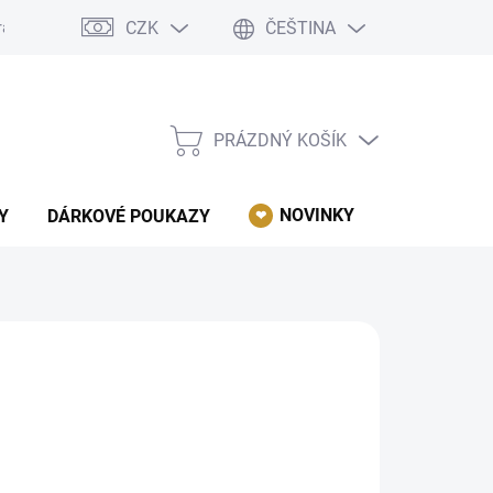
CZK
ČEŠTINA
rácení, reklamace, odstoupení od kupní smlouvy.
Podmínky ochrany 
PRÁZDNÝ KOŠÍK
NÁKUPNÍ
KOŠÍK
NOVINKY
AKCE
Y
DÁRKOVÉ POUKAZY