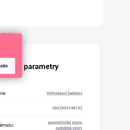
Diskuze
lňkové parametry
asím
rie
:
Vyřezávací šablony
3662855148732
geometrické vzory
,
tématu
:
ozdobné vzory