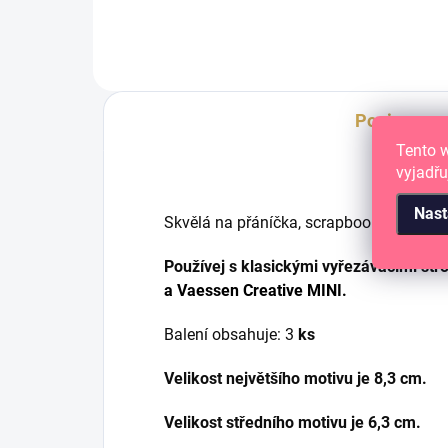
Popis
Tento 
vyjadřu
Nast
Skvělá na přáníčka, scrapbooking nebo n
Používej s klasickými vyřezávacími stro
a
Vaessen Creative MINI.
Balení obsahuje: 3
ks
Velikost největšího motivu je 8,3 cm.
Velikost středního motivu je 6,3 cm.