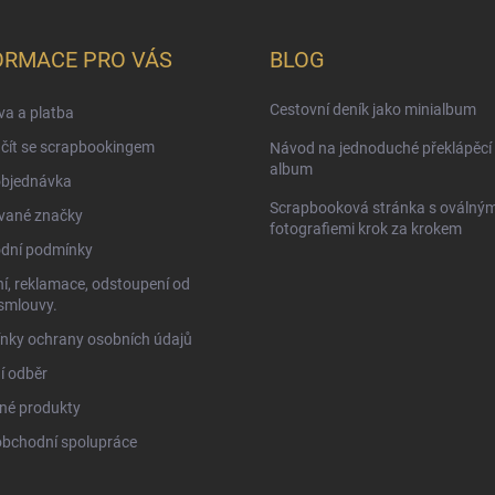
ORMACE PRO VÁS
BLOG
Cestovní deník jako minialbum
a a platba
čít se scrapbookingem
Návod na jednoduché překlápěcí 
album
objednávka
Scrapbooková stránka s oválným
vané značky
fotografiemi krok za krokem
dní podmínky
í, reklamace, odstoupení od
smlouvy.
nky ochrany osobních údajů
í odběr
né produkty
obchodní spolupráce