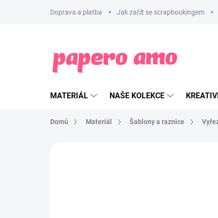
Přejít
Doprava a platba
Jak začít se scrapbookingem
na
obsah
MATERIÁL
NAŠE KOLEKCE
KREATIV
Domů
Materiál
Šablony a raznice
Vyře
ZNAČKA:
LES ATELIERS DE KARINE
SLEVA