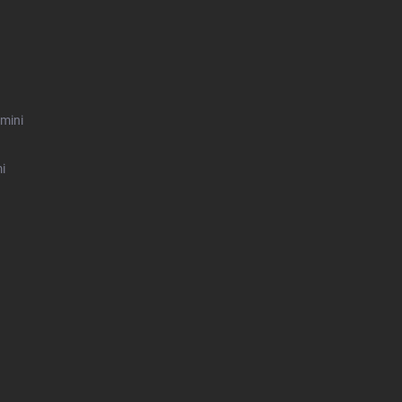
mini
i