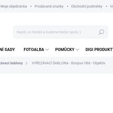
Moje objednávka
Prodávané značky
Obchodní podmínky
V
Hledat
NÍ SADY
FOTOALBA
POMŮCKY
DIGI PRODUKT
závací šablony
VYŘEZÁVACÍ ŠABLONA - Bonjour l'été - Objektiv
369 Kč
129 Kč
106,61 Kč bez DPH
Měrná
NA DOTAZ