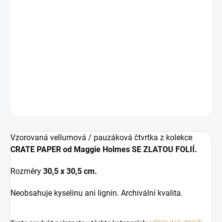
11.8.2026
−
+
PŘIDAT DO KOŠÍKU
Pauzákový papír se zlatou folií.
DETAILNÍ INFORMACE
ZEPTAT SE
HLÍDAT
Vzorovaná vellumová / pauzáková čtvrtka z kolekce
CRATE PAPER od Maggie Holmes SE ZLATOU FOLIÍ.
Rozměry
30,5 x 30,5 cm.
Neobsahuje kyselinu ani lignin. Archivální kvalita.