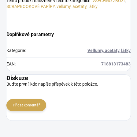
Tento produkt naleznete v těchto kategoriích:
VŠECHNO ZBOŽÍ
,
SCRAPBOOKOVÉ PAPÍRY
,
vellumy, acetáty, látky
Doplňkové parametry
Kategorie
:
Vellumy, acetáty, látky
EAN
:
718813173483
Diskuze
Buďte první, kdo napíše příspěvek k této položce.
Přidat komentář