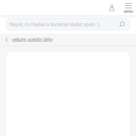
Přejít
na
obsah
Hledat
vellumy, acetáty, látky
ZNAČKA:
CRATE PAPER