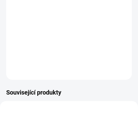
Vellumová/ pauzáková čtvrtka na vánoční tvoření
DETAILNÍ INFORMACE
ZEPTAT SE
HLÍDAT
Související produkty