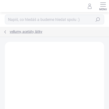
Přejít
na
obsah
Hledat
vellumy, acetáty, látky
ZNAČKA:
COCO LOKO