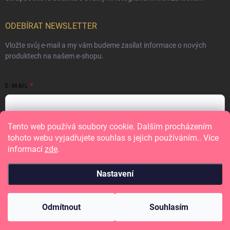
ODEBÍRAT NEWSLETTER
Vložte svůj e-mail a my vám budeme zasílat informace o nových
produktech na našem e-shopu.
E-MAIL
Tento web používá soubory cookie. Dalším procházením
Vložením e-mailu souhlasíte s
podmínkami ochrany osobních údajů
tohoto webu vyjadřujete souhlas s jejich používáním.. Více
informací
zde
.
Přihlásit se
Nastavení
Copyright 2026
Papero amo
. Všechna práva vyhrazena.
Odmítnout
Souhlasím
Vytvořil Shoptet