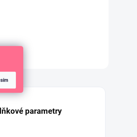
l
DO KOŠÍKU
16
Box pro ukládání kovových
šablon.
Diskuze
asím
lňkové parametry