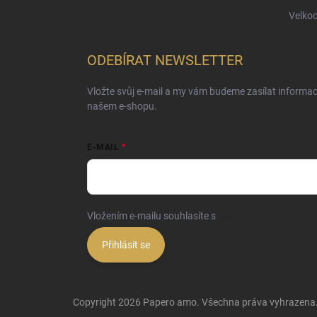
Velko
ODEBÍRAT NEWSLETTER
Vložte svůj e-mail a my vám budeme zasílat informa
našem e-shopu.
E-MAIL
Vložením e-mailu souhlasíte s
podmínkami ochrany o
Přihlásit se
Copyright 2026
Papero amo
. Všechna práva vyhrazena