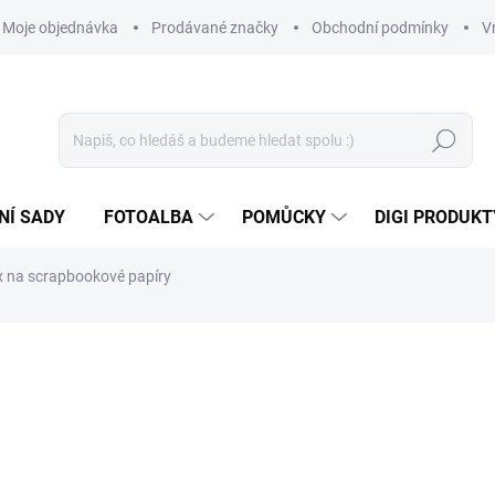
Moje objednávka
Prodávané značky
Obchodní podmínky
V
Hledat
NÍ SADY
FOTOALBA
POMŮCKY
DIGI PRODUKT
x na scrapbookové papíry
329 Kč
271,90 Kč bez DPH
Měrná
SKLADEM
(3 KS)