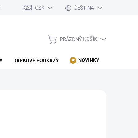
CZK
ČEŠTINA
rácení, reklamace, odstoupení od kupní smlouvy.
Podmínky ochrany 
PRÁZDNÝ KOŠÍK
NÁKUPNÍ
KOŠÍK
NOVINKY
AKCE
Y
DÁRKOVÉ POUKAZY