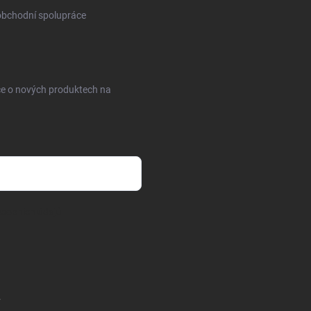
obchodní spolupráce
ce o nových produktech na
sobních údajů
.