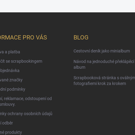
ORMACE PRO VÁS
BLOG
Cestovní deník jako minialbum
a a platba
čít se scrapbookingem
Návod na jednoduché překlápěcí 
album
objednávka
Scrapbooková stránka s oválným
vané značky
fotografiemi krok za krokem
dní podmínky
í, reklamace, odstoupení od
smlouvy.
nky ochrany osobních údajů
í odběr
né produkty