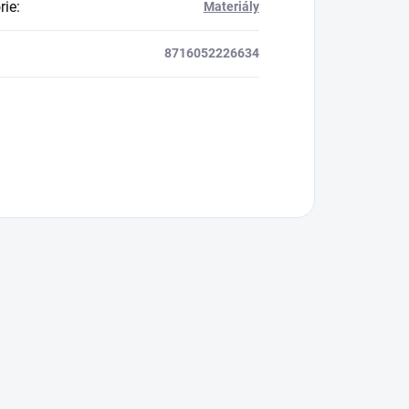
rie
:
Materiály
8716052226634