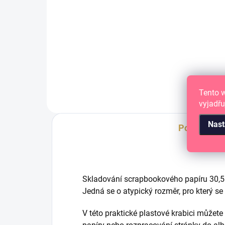
DO KOŠÍKU
Plastový organizér
Prů
kra
Tento 
vyjadřu
Nast
Popis
Skladování scrapbookového papíru 30,5 
Jedná se o atypický rozměr, pro který se
V této praktické plastové krabici můžet