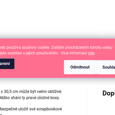
Detai
DO KOŠÍKU
Průhledný úložný box se 
hledný úložný box se 16
barevnými krabičkami.
bičkami
web používá soubory cookie. Dalším procházením tohoto webu
jete souhlas s jejich používáním.. Více informací
zde
.
avení
Odmítnout
Souhl
x 30,5 cm může být velmi obtížné.
Dop
 těžko shání ty pravé úložné boxy.
e bezpečně uložit své scrapbookové