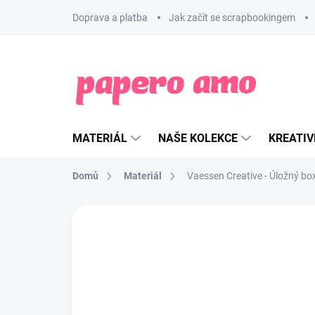
Přejít
Doprava a platba
Jak začít se scrapbookingem
na
obsah
MATERIÁL
NAŠE KOLEKCE
KREATIV
Domů
Materiál
Vaessen Creative - Úložný bo
ZNAČKA:
VAESSEN CREATIVE
NOVINKA