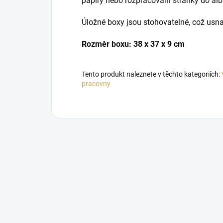
papíry nebo rozpracování stránky do alb
Úložné boxy jsou stohovatelné, což usn
Rozměr boxu: 38 x 37 x 9 cm
Tento produkt naleznete v těchto kategoriích:
pracovny