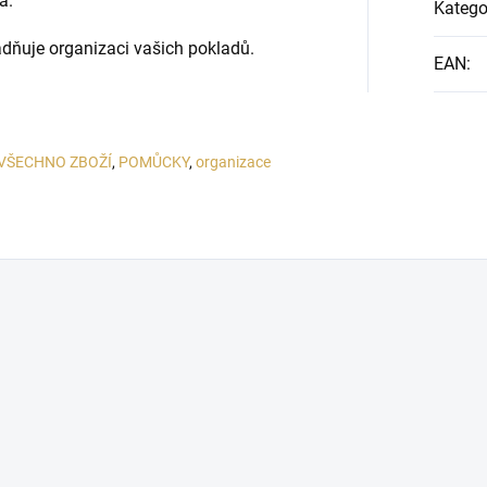
a.
Katego
adňuje organizaci vašich pokladů.
EAN
:
VŠECHNO ZBOŽÍ
,
POMŮCKY
,
organizace