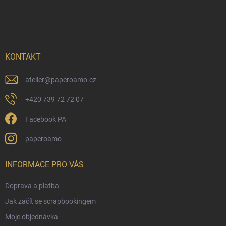
Z
á
p
a
t
í
KONTAKT
atelier
@
paperoamo.cz
+420 739 72 72 07
Facebook PA
paperoamo
INFORMACE PRO VÁS
Doprava a platba
Jak začít se scrapbookingem
Moje objednávka