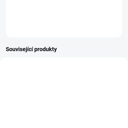
Embossovací horkovzdušná pistole a duální teplotou
DETAILNÍ INFORMACE
ZEPTAT SE
HLÍDAT
Související produkty
NOVINKA
NOVINKA
NA DOTAZ
SKLADEM
(1 KS)
Embossovací inkoust čirý
Embossovací médium
TSUKIENO 15ml/
TSUKINEKO/ CLEAR
náhradní náplň