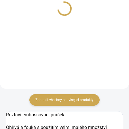
159 Kč
89 Kč
131,40 Kč bez DPH
73,55 Kč bez DPH
DO KOŠÍKU
Detail
Razítkovací polštářek s
Náhradní náplň do
embossovacím
razítkovacího polštářku
inkoustem.
Zobrazit všechny související produkty
Roztaví embossovací prášek.
Ohřívá a fouká s použitím velmi malého množství