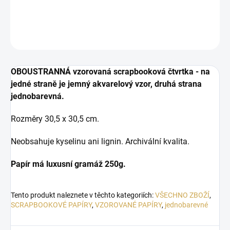
DETAILNÍ INFORMACE
ZEPTAT SE
HLÍDAT
OBOUSTRANNÁ vzorovaná scrapbooková čtvrtka - na
jedné straně je jemný akvarelový vzor, druhá strana
jednobarevná.
Rozměry 30,5 x 30,5 cm.
Neobsahuje kyselinu ani lignin. Archivální kvalita.
Papír má luxusní gramáž 250g.
Tento produkt naleznete v těchto kategoriích:
VŠECHNO ZBOŽÍ
,
SCRAPBOOKOVÉ PAPÍRY
,
VZOROVANÉ PAPÍRY
,
jednobarevné