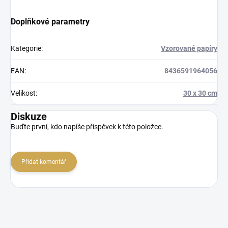
Doplňkové parametry
Kategorie
:
Vzorované papíry
EAN
:
8436591964056
Velikost
:
30 x 30 cm
Diskuze
Buďte první, kdo napíše příspěvek k této položce.
Přidat komentář