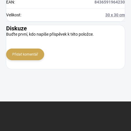
EAN
:
8436591964230
Velikost
:
30 x 30 cm
Diskuze
Buďte první, kdo napíše příspěvek k této položce.
Přidat komentář
Z
á
p
a
t