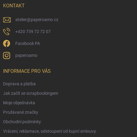
í
KONTAKT
atelier
@
paperoamo.cz
+420 739 72 72 07
Facebook PA
paperoamo
INFORMACE PRO VÁS
Doprava a platba
Jak začít se scrapbookingem
Moje objednávka
Prodávané značky
Obchodní podmínky
Vrácení, reklamace, odstoupení od kupní smlouvy.