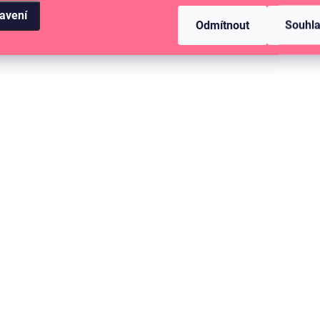
avení
Odmítnout
Souhl
NA DOTAZ
24 jednostranných scrapbookových
papírů 30,5 x 30,5 cm / Compás
369 Kč
Detail
304,96 Kč bez DPH
Sada 24 ks jednostranných
scrapbookových papírů.