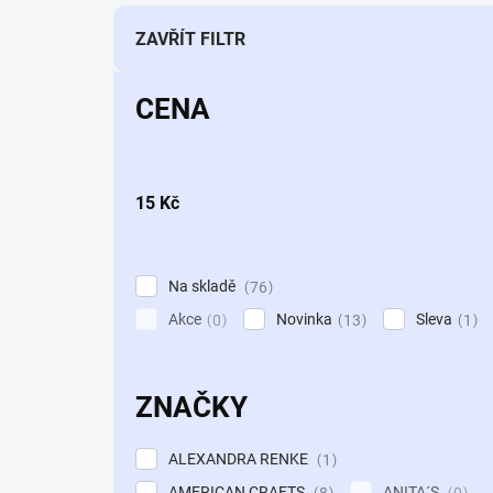
n
í
ZAVŘÍT FILTR
p
r
CENA
o
d
u
k
15
Kč
t
ů
Na skladě
76
Akce
Novinka
Sleva
0
13
1
ZNAČKY
ALEXANDRA RENKE
1
AMERICAN CRAFTS
ANITA´S
8
0