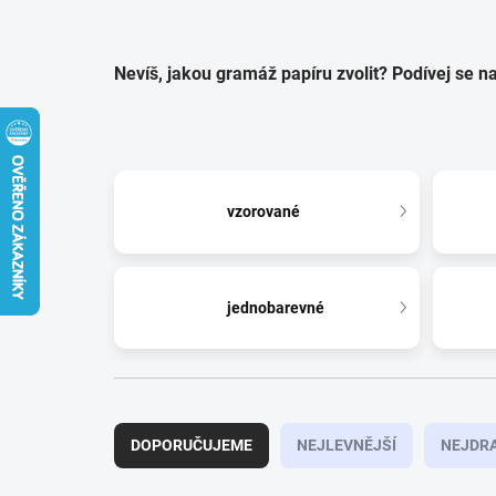
Nevíš, jakou gramáž papíru zvolit? Podívej se 
vzorované
jednobarevné
Ř
a
DOPORUČUJEME
NEJLEVNĚJŠÍ
NEJDRA
z
e