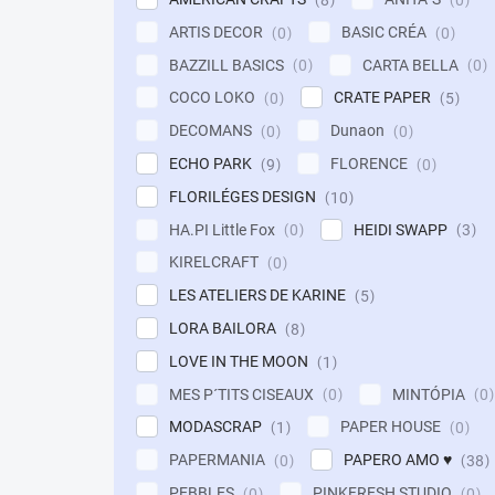
ARTIS DECOR
BASIC CRÉA
0
0
BAZZILL BASICS
CARTA BELLA
0
0
COCO LOKO
CRATE PAPER
0
5
DECOMANS
Dunaon
0
0
ECHO PARK
FLORENCE
9
0
FLORILÉGES DESIGN
10
HA.PI Little Fox
HEIDI SWAPP
0
3
KIRELCRAFT
0
LES ATELIERS DE KARINE
5
LORA BAILORA
8
LOVE IN THE MOON
1
MES P´TITS CISEAUX
MINTÓPIA
0
0
MODASCRAP
PAPER HOUSE
1
0
PAPERMANIA
PAPERO AMO ♥
0
38
PEBBLES
PINKFRESH STUDIO
0
0