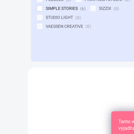
SIMPLE STORIES
SIZZIX
6
0
STUDIO LIGHT
0
VAESSEN CREATIVE
0
V
ý
NOVINKA
p
i
s
p
r
o
Tento 
d
vyjadřu
u