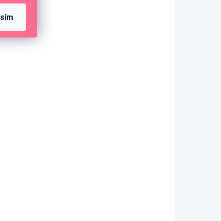
asím
SKLADEM
(8 KS)
12 oboustranných scrapbookových
papírů 30,5 x 30,5 cm / Compás
309 Kč
255,37 Kč bez DPH
DO KOŠÍKU
Sada 12 ks oboustranných
scrapbookových papírů.