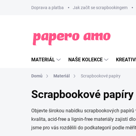
Přejít
Doprava a platba
Jak začít se scrapbookingem
na
obsah
MATERIÁL
NAŠE KOLEKCE
KREATIV
Domů
Materiál
Scrapbookové papíry
Scrapbookové papíry
Objevte širokou nabídku scrapbookových papírů v 
kvalita, acid-free a lignin-free materiály zajist
jsme pro vás rozdělili do podkategorií podle měřít