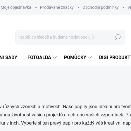
Moje objednávka
Prodávané značky
Obchodní podmínky
V
Hledat
NÍ SADY
FOTOALBA
POMŮCKY
DIGI PRODUKT
různých vzorech a motivech. Naše papíry jsou ideální pro tvorb
í dlouhou životnost vašich projektů a ochranu vašich vzpomínek. P
ka v inch. Vyberte si ten pravý papír pro každý váš kreativní ná