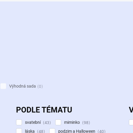
Výhodná sada
0
PODLE TÉMATU
svatební
miminko
43
98
láska
podzim a Halloween
48
40