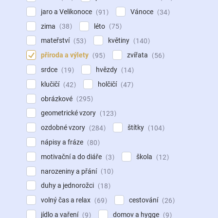
jaro a Velikonoce
Vánoce
91
34
zima
léto
38
75
mateřství
květiny
53
140
příroda a výlety
zvířata
95
56
srdce
hvězdy
19
14
klučičí
holčičí
42
47
obrázkové
295
geometrické vzory
123
ozdobné vzory
štítky
284
104
nápisy a fráze
80
motivační a do diáře
škola
3
12
narozeniny a přání
10
duhy a jednorožci
18
volný čas a relax
cestování
69
26
jídlo a vaření
domov a hygge
9
9