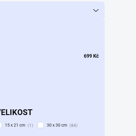
699
Kč
VELIKOST
15 x 21 cm
30 x 30 cm
1
84