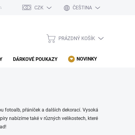
CZK
ČEŠTINA
rácení, reklamace, odstoupení od kupní smlouvy.
Podmínky ochrany 
PRÁZDNÝ KOŠÍK
NÁKUPNÍ
KOŠÍK
NOVINKY
AKCE
Y
DÁRKOVÉ POUKAZY
u fotoalb, přáníček a dalších dekorací. Vysoká
apíry nabízíme také v různých velikostech, které
pad!