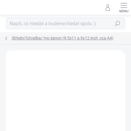
Přejít
na
obsah
Hledat
Střední fotoalba/ typ šanon (8,5x11 a 9x12 inch, cca A4)
ZNAČKA:
WE R MEMORY KEEPERS