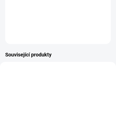
potaženými papírem.
Velikost alba je 8.5"X11", balení neobsahuje kapsy.
DETAILNÍ INFORMACE
ZEPTAT SE
HLÍDAT
Související produkty
SKLADEM
NA DOTAZ
(2 KS)
WE R MEMORY KEEPERS