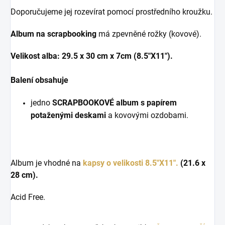
Doporučujeme jej rozevírat pomocí prostředního kroužku.
Album na scrapbooking
má zpevněné rožky (kovové).
Velikost alba: 29.5 x 30 cm x 7cm (8.5"X11").
Balení obsahuje
jedno
SCRAPBOOKOVÉ album s papírem
potaženými deskami
a
kovovými ozdobami.
Album je vhodné na
kapsy o velikosti 8.5"X11".
(21.6 x
28 cm).
Acid Free.