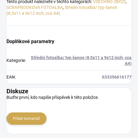
Tento produkt naleznete v těchto kategoriích:
VŠECHNO ZBOŽÍ
,
SCRAPBOOKOVÁ FOTOALBA
,
Střední fotoalba/ typ šanon
(8,5x11 a 9x12 inch, cca A4)
Doplňkové parametry
Střední fotoalba/ typ šanon (8,5x11 a 9x12 inch, cca
Kategorie
:
A4)
EAN
:
633356616177
Diskuze
Buďte první, kdo napíše příspěvek k této položce.
Přidat komentář