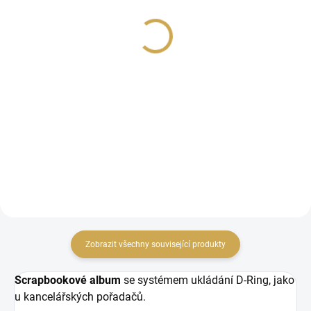
WE R MEMORY KEEPERS
- Ring Photo Sleeves -
- Ring Photo Sleeves -
Baseball Card
FULL PAGE
189 Kč
219 Kč
156,20 Kč bez DPH
180,99 Kč bez DPH
Detail
DO KOŠÍKU
D-Ring vazba, 10 ks
D-Ring vazba, 10 ks
Zobrazit všechny související produkty
Scrapbookové album
se systémem ukládání D-Ring, jako
u kancelářských pořadačů.