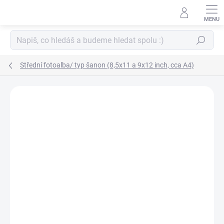
Přejít
na
obsah
Hledat
Střední fotoalba/ typ šanon (8,5x11 a 9x12 inch, cca A4)
ZNAČKA:
WE R MEMORY KEEPERS