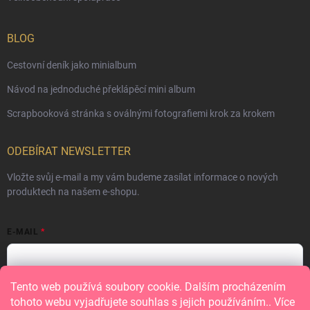
BLOG
Cestovní deník jako minialbum
Návod na jednoduché překlápěcí mini album
Scrapbooková stránka s oválnými fotografiemi krok za krokem
ODEBÍRAT NEWSLETTER
Vložte svůj e-mail a my vám budeme zasílat informace o nových
produktech na našem e-shopu.
E-MAIL
Tento web používá soubory cookie. Dalším procházením
Vložením e-mailu souhlasíte s
podmínkami ochrany osobních údajů
tohoto webu vyjadřujete souhlas s jejich používáním.. Více