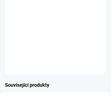
11.8.2026
−
+
PŘIDAT DO KOŠÍKU
VÍNOVÉ album na scrapbook s deskami potaženými
papírem.
Velikost alba je 8.5"X11", balení neobsahuje kapsy.
DETAILNÍ INFORMACE
ZEPTAT SE
HLÍDAT
Související produkty