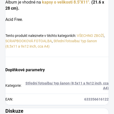
Album je vhodné na
kapsy o velikosti 8.5"X11".
(21.6 x
28 cm).
Acid Free.
Tento produkt naleznete v těchto kategoriích:
VŠECHNO ZBOŽÍ
,
SCRAPBOOKOVÁ FOTOALBA
,
Střední fotoalba/ typ šanon
(8,5x11 a 9x12 inch, cca A4)
Doplňkové parametry
Střední fotoalba/ typ šanon (8,5x11 a 9x12 inch, cca
Kategorie
:
A4)
EAN
:
633356616122
Diskuze