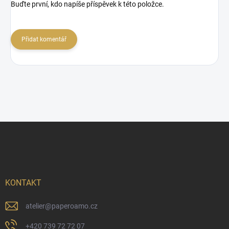
Buďte první, kdo napíše příspěvek k této položce.
Přidat komentář
Z
á
p
a
t
í
KONTAKT
atelier
@
paperoamo.cz
+420 739 72 72 07