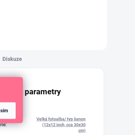
plastových kapes do alba na
3 kroužky.
Diskuze
lňkové parametry
asím
Velká fotoalba/ typ šanon
rie
:
(12x12 inch, cca 30x30
cm)