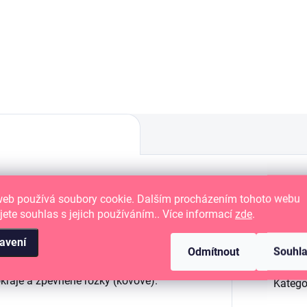
ng vazba, 12 ks
D-Ring vazba, 10 ks
web používá soubory cookie. Dalším procházením tohoto webu
OVÉ album
se systémem ukládání
D-
Dop
jete souhlas s jejich používáním.. Více informací
zde
.
avení
tředního kroužku.
Odmítnout
Souhl
raje a zpevněné rožky (kovové).
Katego