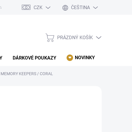
CZK
ČEŠTINA
rácení, reklamace, odstoupení od kupní smlouvy.
Podmínky ochrany 
PRÁZDNÝ KOŠÍK
NÁKUPNÍ
KOŠÍK
NOVINKY
AKCE
Y
DÁRKOVÉ POUKAZY
R MEMORY KEEPERS / CORAL