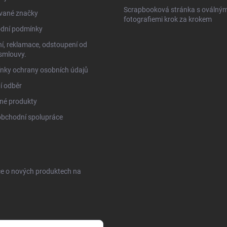
Scrapbooková stránka s oválným
vané značky
fotografiemi krok za krokem
dní podmínky
í, reklamace, odstoupení od
smlouvy.
nky ochrany osobních údajů
í odběr
né produkty
obchodní spolupráce
ce o nových produktech na