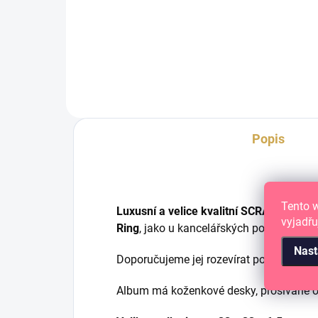
D-Ring vazba, 10 ks
D-Ri
Popis
Tento 
Luxusní a velice kvalitní SCRAPBOOK
vyjadřu
Ring
, jako u kancelářských pořadačů.
Nast
Doporučujeme jej rozevírat pomocí pros
Album má koženkové desky, prošívané ok