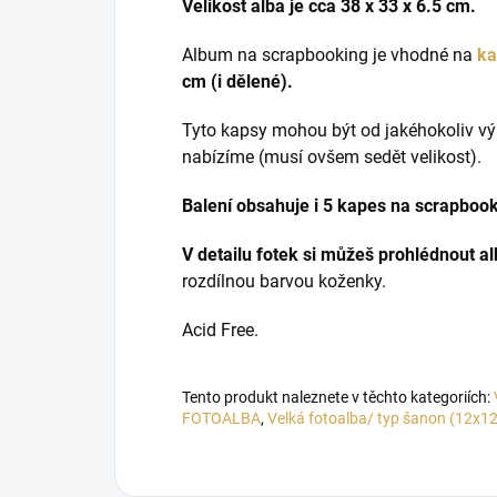
Velikost alba je cca 38 x 33 x 6.5 cm.
Album na scrapbooking je vhodné na
ka
cm (i dělené).
Tyto kapsy mohou být od jakéhokoliv v
nabízíme (musí ovšem sedět velikost).
Balení obsahuje i 5 kapes na scrapbook
V detailu fotek si můžeš prohlédnout a
rozdílnou barvou koženky.
Acid Free.
Tento produkt naleznete v těchto kategoriích:
FOTOALBA
,
Velká fotoalba/ typ šanon (12x12