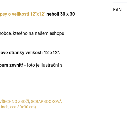
EAN
:
psy o velikosti 12"x12"
neboli 30 x 30
ýrobce, kterého na našem eshopu
ové stránky velikosti 12"x12".
lbum zevnitř
- foto je ilustrační s
VŠECHNO ZBOŽÍ
,
SCRAPBOOKOVÁ
 inch, cca 30x30 cm)