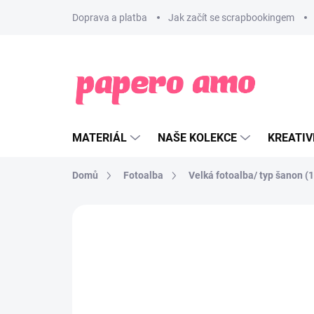
Přejít
Doprava a platba
Jak začít se scrapbookingem
na
obsah
MATERIÁL
NAŠE KOLEKCE
KREATIV
Domů
Fotoalba
Velká fotoalba/ typ šanon (
ZNAČKA:
WE R MEMORY KEEPERS