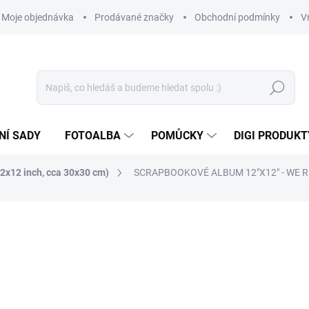
Moje objednávka
Prodávané značky
Obchodní podmínky
V
Hledat
NÍ SADY
FOTOALBA
POMŮCKY
DIGI PRODUKT
12x12 inch, cca 30x30 cm)
SCRAPBOOKOVÉ ALBUM 12"X12" - WE 
1 149 Kč
949,59 Kč bez DPH
Měrná
SKLADEM
(1 KS)
cena: