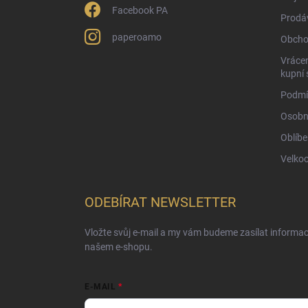
Facebook PA
Prodá
paperoamo
Obcho
Vrácen
kupní 
Podmí
Osobn
Oblíbe
Velko
ODEBÍRAT NEWSLETTER
Vložte svůj e-mail a my vám budeme zasílat informa
našem e-shopu.
E-MAIL