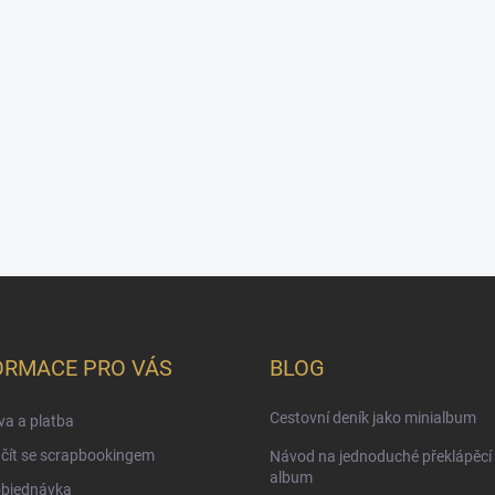
ORMACE PRO VÁS
BLOG
Cestovní deník jako minialbum
a a platba
čít se scrapbookingem
Návod na jednoduché překlápěcí 
album
objednávka