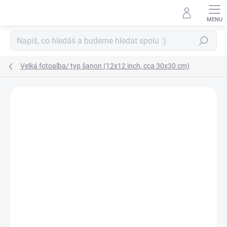
Přejít
na
obsah
Hledat
Velká fotoalba/ typ šanon (12x12 inch, cca 30x30 cm)
ZNAČKA:
WE R MEMORY KEEPERS