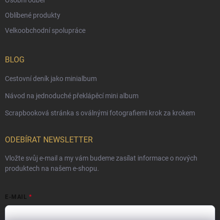
Oblíbené produkty
Velkoobchodní spolupráce
BLOG
Cestovní deník jako minialbum
Návod na jednoduché překlápěcí mini album
Scrapbooková stránka s oválnými fotografiemi krok za krokem
ODEBÍRAT NEWSLETTER
Vložte svůj e-mail a my vám budeme zasílat informace o nových
produktech na našem e-shopu.
E-MAIL