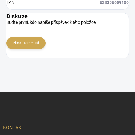
EAN
:
633356609100
Diskuze
Buďte první, kdo napíše příspěvek k této položce.
Přidat komentář
Z
á
p
a
t
í
KONTAKT