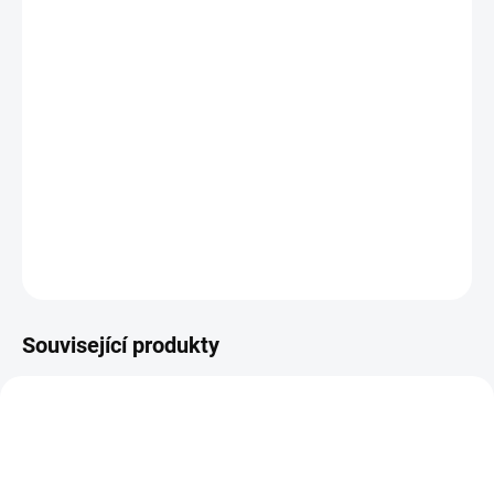
11.8.2026
−
+
PŘIDAT DO KOŠÍKU
ČERNÉ KOŽENKOVÉ ALBUM NA SCRAPBOOK.
Velikost alba je 12"X12".
DETAILNÍ INFORMACE
ZEPTAT SE
HLÍDAT
Související produkty