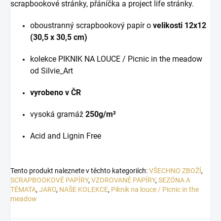
scrapbookové stránky, přáníčka a project life stránky.
oboustranný scrapbookový papír o
velikosti 12x12
(30,5 x 30,5 cm)
kolekce PIKNIK NA LOUCE / Picnic in the meadow
od Silvie_Art
vyrobeno v ČR
vysoká gramáž
250g/m²
Acid and Lignin Free
Tento produkt naleznete v těchto kategoriích:
VŠECHNO ZBOŽÍ
,
SCRAPBOOKOVÉ PAPÍRY
,
VZOROVANÉ PAPÍRY
,
SEZÓNA A
TÉMATA
,
JARO
,
NAŠE KOLEKCE
,
Piknik na louce / Picnic in the
meadow