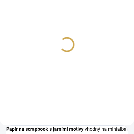
SKLADEM
(4 KS)
KREATIVNÍ SADA -
PIKNIK NA LOUCE
599 Kč
495,04 Kč bez DPH
DO KOŠÍKU
ČESKÁ sada na tvoření
scrapbookových stránek
z kolekce PIKNIK NA
LOUCE / Picnic in the
meadow.
Papír na scrapbook s jarními motivy
vhodný na minialba,