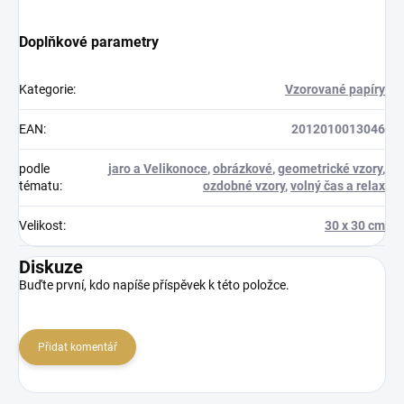
Doplňkové parametry
Kategorie
:
Vzorované papíry
EAN
:
2012010013046
podle
jaro a Velikonoce
,
obrázkové
,
geometrické vzory
,
tématu
:
ozdobné vzory
,
volný čas a relax
Velikost
:
30 x 30 cm
Diskuze
Buďte první, kdo napíše příspěvek k této položce.
Přidat komentář