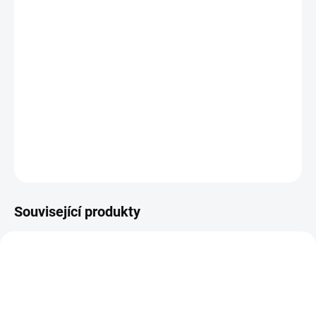
11.8.2026
−
+
PŘIDAT DO KOŠÍKU
Oboustranný vzorovaný papír na scrapbook o velikosti
12" x 12" (30.5 x 30.5 cm).
DETAILNÍ INFORMACE
ZEPTAT SE
HLÍDAT
Související produkty
VÝHODNÁ SADA