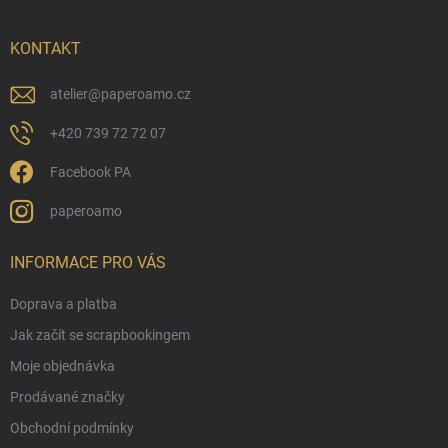
a
t
í
KONTAKT
atelier
@
paperoamo.cz
+420 739 72 72 07
Facebook PA
paperoamo
INFORMACE PRO VÁS
Doprava a platba
Jak začít se scrapbookingem
Moje objednávka
Prodávané značky
Obchodní podmínky