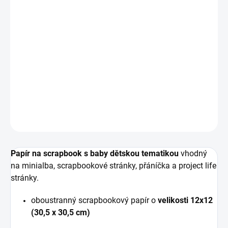
11.8.2026
−
+
PŘIDAT DO KOŠÍKU
Oboustranný vzorovaný papír na scrapbook o velikosti
12" x 12" (30.5 x 30.5 cm) s mimi motivy.
DETAILNÍ INFORMACE
ZEPTAT SE
HLÍDAT
Papír na scrapbook s baby dětskou tematikou
vhodný
na minialba, scrapbookové stránky, přáníčka a project life
stránky.
oboustranný scrapbookový papír o
velikosti 12x12
(30,5 x 30,5 cm)