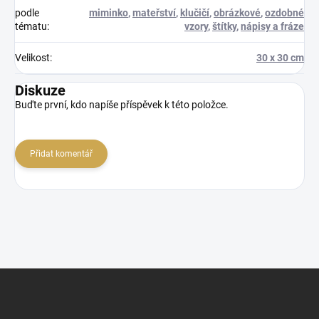
podle
miminko
,
mateřství
,
klučičí
,
obrázkové
,
ozdobné
tématu
:
vzory
,
štítky
,
nápisy a fráze
Velikost
:
30 x 30 cm
Diskuze
Buďte první, kdo napíše příspěvek k této položce.
Přidat komentář
Z
á
p