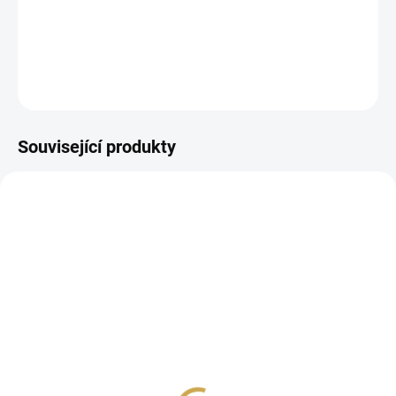
Papírové samolepky.
DETAILNÍ INFORMACE
ZEPTAT SE
HLÍDAT
Související produkty
SKLADEM
SKLADEM
(>10 KS)
(4 KS)
Papírové výseky -
Papírové výseky -
VÁNOČNÍ TAJEMSTVÍ /
VÁNOČNÍ TAJEMSTVÍ /