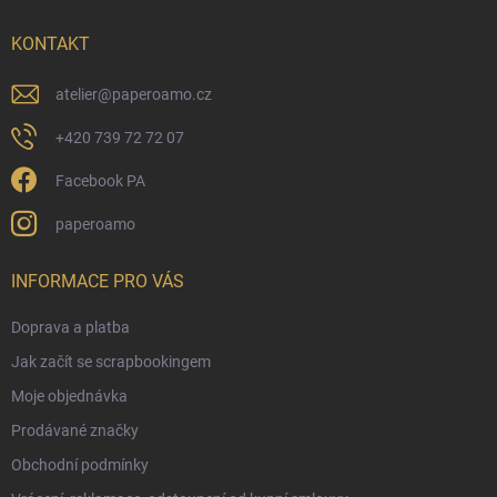
t
í
KONTAKT
atelier
@
paperoamo.cz
+420 739 72 72 07
Facebook PA
paperoamo
INFORMACE PRO VÁS
Doprava a platba
Jak začít se scrapbookingem
Moje objednávka
Prodávané značky
Obchodní podmínky