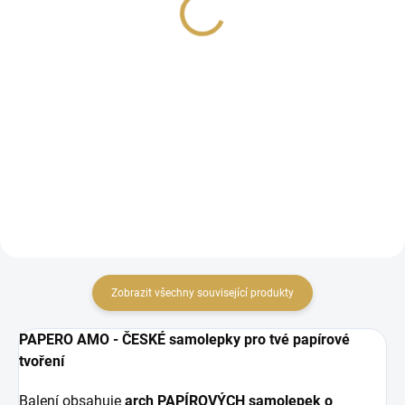
Jelínkové
Vánoce
79 Kč
79 Kč
65,29 Kč bez DPH
65,29 Kč bez DPH
DO KOŠÍKU
DO KOŠÍKU
Papírové výseky.
Papírové výseky.
Zobrazit všechny související produkty
PAPERO AMO - ČESKÉ samolepky pro tvé papírové
tvoření
Balení obsahuje
arch PAPÍROVÝCH samolepek o