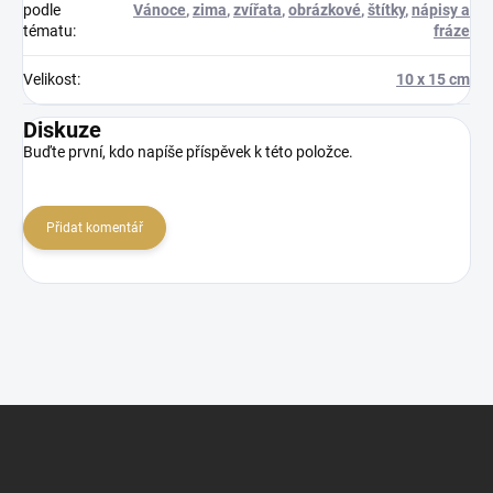
podle
Vánoce
,
zima
,
zvířata
,
obrázkové
,
štítky
,
nápisy a
tématu
:
fráze
Velikost
:
10 x 15 cm
Diskuze
Buďte první, kdo napíše příspěvek k této položce.
Přidat komentář
Z
á
p
a