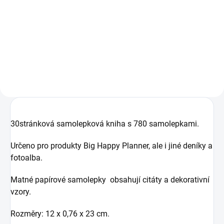
Stvořeni ze
Připravte se nálož
Slunce! Budete okouzleni
roztomilosti.
všemi vzory Slunce,
Tato kniha s nálepkami
motýlů a duhy lemující
Value Pack je ideální pro
vaše stránky tohoto
zachycení vzpomínek a
fotožurnálu.
zvláštních okamžiků s
Součástí jsou tematické
vaším miminkem.
30stránková samolepková kniha s 780 samolepkami.
samolepící memo boxy
Budete okouzleni všemi
na nejrůznější
Určeno pro produkty Big Happy Planner, ale i jiné deníky a
vzory slunce, motýlů a
poznámky.
fotoalba.
duhy lemující vaše
Tento balíček 225 ks
stránky.
Matné papírové samolepky obsahují citáty a dekorativní
nálepek je neuvěřitelně
vzory.
Součástí jsou tematické
univerzální! Skvělý pro
memo boxy na
Rozměry: 12 x 0,76 x 23 cm.
velké plánovače,