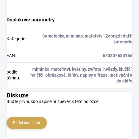
Doplňkové parametry
Samolepky
,
miminko
,
mateřství
,
Zobrazit další
Kategorie
:
kategorie
EAN
:
673807680166
miminko
,
mateřství
,
květiny
,
zvířata
,
hvězdy
,
klučičí
,
podle
holčičí
,
obrázkové
,
štítky
,
nápisy a fráze
,
motivační a
tématu
:
do diáře
Diskuze
Buďte první, kdo napíše příspěvek k této položce.
Přidat komentář