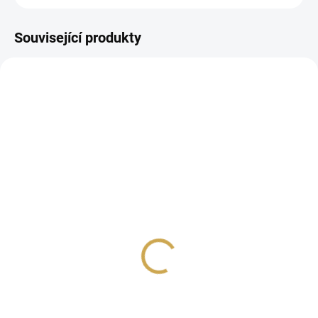
Související produkty
SKLADEM
SKLADEM
(2 KS)
(2 KS)
Samolepky Photo
Samolepky Photo
Journal/ Beloved
Journal/ Beloved
Butterflies - 15 listů
Butterflies
549 Kč
549 Kč
453,72 Kč bez DPH
453,72 Kč bez DPH
DO KOŠÍKU
DO KOŠÍKU