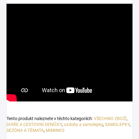
nejrůznější poznámky.
zápisníky, foto deníky,
foto alba a další kutilské
Takto zachycené
projekty.
vzpomínky budete
milovat.
Tento produkt naleznete v těchto kategoriích:
VŠECHNO ZBOŽÍ
,
DIÁŘE A CESTOVNÍ DENÍČKY
,
ozdoby a samolepky
,
SAMOLEPKY
,
SEZÓNA A TÉMATA
,
MIMINKO