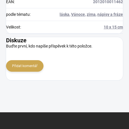
EAN
:
2012010011462
podle tématu
:
láska
,
Vánoce
,
zima
,
nápisy a fráze
Velikost
:
10 x 15 cm
Diskuze
Buďte první, kdo napíše příspěvek k této položce.
Přidat komentář
Z
á
p