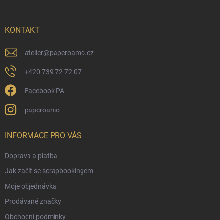
a
t
í
KONTAKT
atelier
@
paperoamo.cz
+420 739 72 72 07
Facebook PA
paperoamo
INFORMACE PRO VÁS
Doprava a platba
Jak začít se scrapbookingem
Moje objednávka
Prodávané značky
Obchodní podmínky