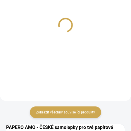
SKLADEM
SKLADEM
(>10 KS)
(>10 KS)
České kartičky - MILUJU
Papírové výseky -
MILUJU / Medvědí život
169 Kč
79 Kč
139,67 Kč bez DPH
65,29 Kč bez DPH
DO KOŠÍKU
DO KOŠÍKU
Designové kartičky pro
Papírové výseky.
scrapbooking, kapsové
stránky nebo diáře z
kolekce MILUJU.
Zobrazit všechny související produkty
PAPERO AMO - ČESKÉ samolepky pro tvé papírové