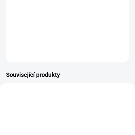
−
+
PŘIDAT DO KOŠÍKU
Papírové samolepky.
DETAILNÍ INFORMACE
ZEPTAT SE
HLÍDAT
Související produkty