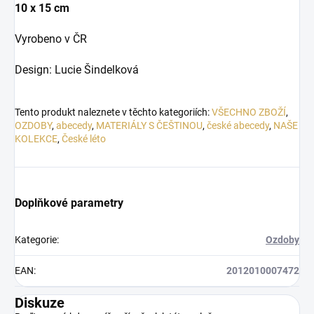
10 x 15 cm
Vyrobeno v ČR
Design: Lucie Šindelková
Tento produkt naleznete v těchto kategoriích:
VŠECHNO ZBOŽÍ
,
OZDOBY
,
abecedy
,
MATERIÁLY S ČEŠTINOU
,
české abecedy
,
NAŠE
KOLEKCE
,
České léto
Doplňkové parametry
Kategorie
:
Ozdoby
EAN
:
2012010007472
Diskuze