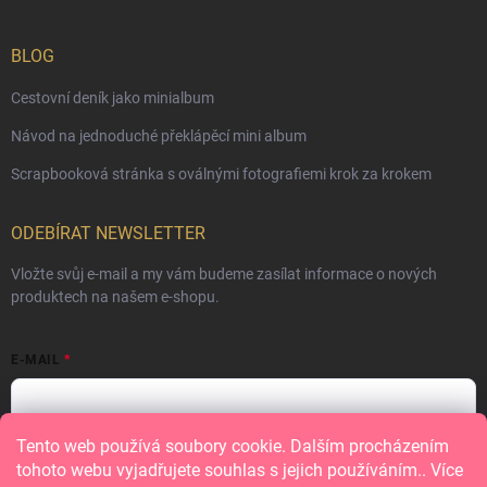
BLOG
Cestovní deník jako minialbum
Návod na jednoduché překlápěcí mini album
Scrapbooková stránka s oválnými fotografiemi krok za krokem
ODEBÍRAT NEWSLETTER
Vložte svůj e-mail a my vám budeme zasílat informace o nových
produktech na našem e-shopu.
E-MAIL
Tento web používá soubory cookie. Dalším procházením
Vložením e-mailu souhlasíte s
podmínkami ochrany osobních údajů
tohoto webu vyjadřujete souhlas s jejich používáním.. Více