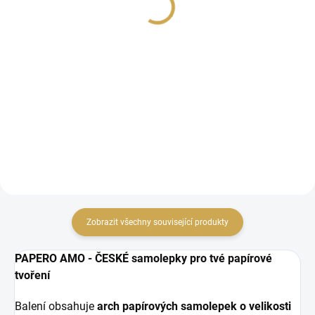
35 Kč
371,90 Kč bez DPH
28,93 Kč bez DPH
Detail
DO KOŠÍKU
Sada na tvoření
Papírové samolepky z
kapsičkových stránek.
kolekce ČESKÉ LÉTO.
Zobrazit všechny související produkty
PAPERO AMO - ČESKÉ samolepky pro tvé papírové
tvoření
Balení obsahuje
arch papírových samolepek o velikosti