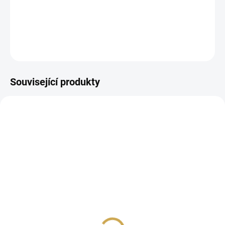
papírové samolepky
DETAILNÍ INFORMACE
ZEPTAT SE
HLÍDAT
Související produkty
VÝHODNÁ SADA
NA DOTAZ
SKLADEM
(>10 KS)
KREATIVNÍ SADA -
Samolepky - ČESKÉ
ČESKÉ LÉTO
LÉTO
450 Kč