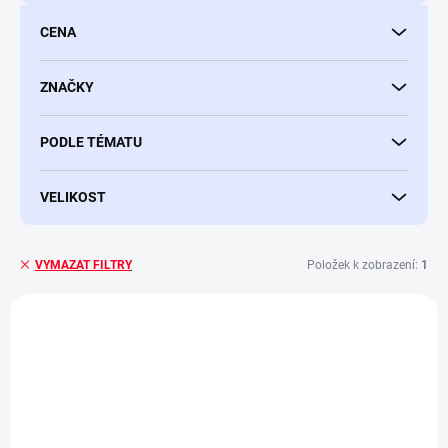
d
u
CENA
k
t
ů
ZNAČKY
PODLE TÉMATU
VELIKOST
Položek k zobrazení:
1
VYMAZAT FILTRY
V
ý
NOVINKA
p
i
s
p
r