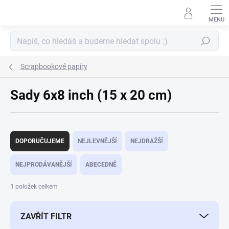
Přejít
na
obsah
Hledat
Scrapbookové papíry
Sady 6x8 inch (15 x 20 cm)
Ř
a
DOPORUČUJEME
NEJLEVNĚJŠÍ
NEJDRAŽŠÍ
z
e
NEJPRODÁVANĚJŠÍ
ABECEDNĚ
n
í
1
položek celkem
p
r
ZAVŘÍT FILTR
o