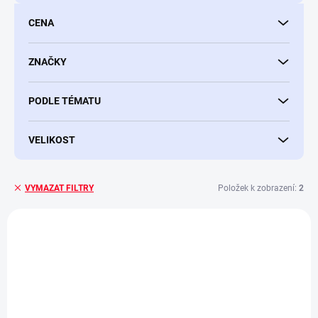
d
u
CENA
k
t
ů
ZNAČKY
PODLE TÉMATU
VELIKOST
Položek k zobrazení:
2
VYMAZAT FILTRY
V
ý
p
i
s
p
r