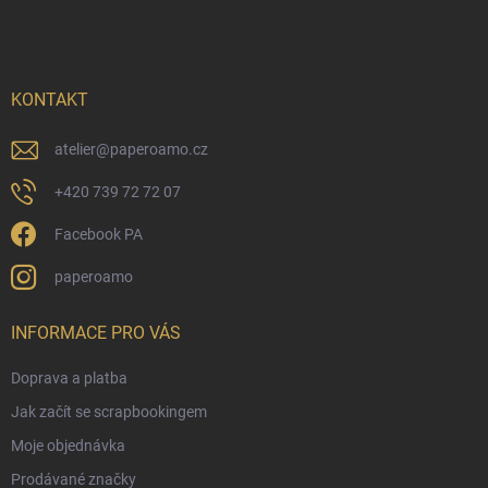
á
c
p
í
p
a
r
t
v
í
KONTAKT
k
y
v
atelier
@
paperoamo.cz
ý
p
+420 739 72 72 07
i
s
Facebook PA
u
paperoamo
INFORMACE PRO VÁS
Doprava a platba
Jak začít se scrapbookingem
Moje objednávka
Prodávané značky