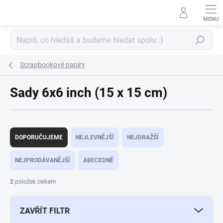
Přejít
na
obsah
Hledat
Scrapbookové papíry
Sady 6x6 inch (15 x 15 cm)
Ř
a
DOPORUČUJEME
NEJLEVNĚJŠÍ
NEJDRAŽŠÍ
z
e
NEJPRODÁVANĚJŠÍ
ABECEDNĚ
n
í
2
položek celkem
p
r
ZAVŘÍT FILTR
o