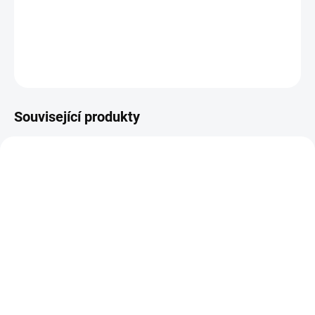
Ozdobné washi pásky.
DETAILNÍ INFORMACE
ZEPTAT SE
HLÍDAT
Související produkty
SKLADEM
SKLADEM
(>10 KS)
(>10 KS)
Scrapbookový papír -
Scrapbookový papír -
HARRY POTTER /
HARRY POTTER /