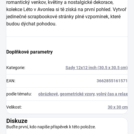
romantický venkov, květiny a nostalgické dekorace,
kolekce Léto v Avonlea si tě získá na první pohled. Vytvoř
jedinečné scrapbookové stránky plné vzpomínek, které
budou dýchat pohodou.
Doplňkové parametry
Kategorie
:
Sady 12x12 inch (30.5 x 30.5 cm)
EAN
:
3662855161571
podle tématu
:
obrázkové
,
geometrické vzory
,
volný čas a relax
Velikost
:
30 x 30 cm
Diskuze
Buďte první, kdo napíše příspěvek k této položce.