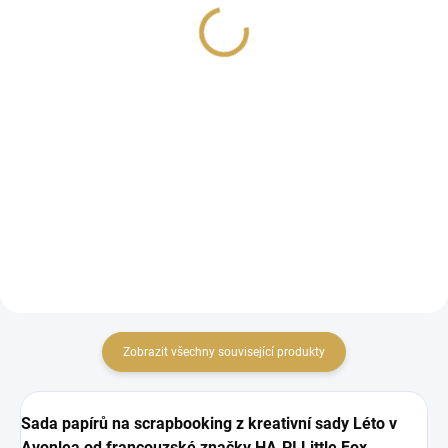
129 Kč
79 Kč
106,61 Kč bez DPH
65,29 Kč bez DPH
Detail
DO KOŠÍKU
Papírové výseky na
Acetátová čtvrtka s bílým
tvoření z papíru
motivem
Zobrazit všechny související produkty
Sada papírů na scrapbooking z kreativní sady Léto v
Avonlea od francouzské značky HA.PI Little Fox.