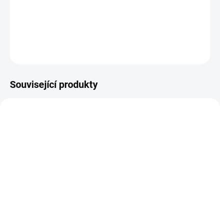
Sada scrapbookových papírů na tvoření
DETAILNÍ INFORMACE
ZEPTAT SE
HLÍDAT
Související produkty
NOVINKA
NOVINKA
SKLADEM
NA DOTAZ
(5 KS)
Papírové výseky - Léto v
Acetát s potiskem - Léto
Avonlea
v Avonlea