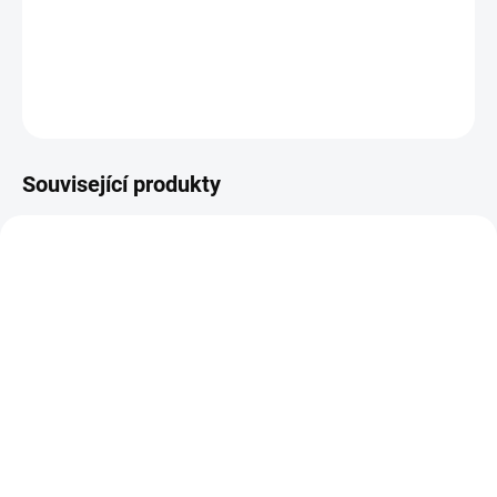
Sada samolepek Harry Potter.
DETAILNÍ INFORMACE
ZEPTAT SE
HLÍDAT
Související produkty
SKLADEM
SKLADEM
(>10 KS)
(>10 KS)
Scrapbookový papír -
Scrapbookový papír -
HARRY POTTER /
HARRY POTTER /