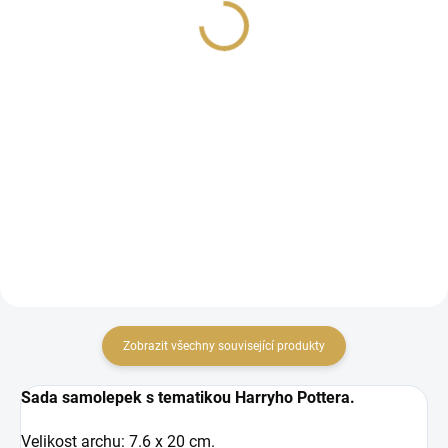
Ravenclaw
Hufflepufs
41 Kč
41 Kč
33,88 Kč bez DPH
33,88 Kč bez DPH
DO KOŠÍKU
DO KOŠÍKU
Papír na scrapbook z
Papír na scrapbook z
kolekce HARRY POTTER.
kolekce HARRY POTTER.
Zobrazit všechny související produkty
Sada samolepek s tematikou Harryho Pottera.
Velikost archu: 7.6 x 20 cm.