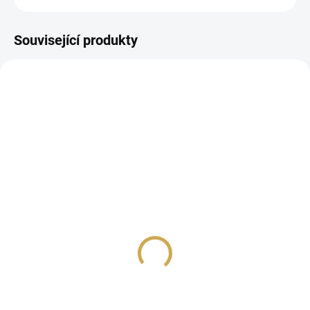
Související produkty
NA DOTAZ
NA DOTAZ
SADA razítkovacích
SADA razítkovacích
barev RANGER / Archival
barev RANGER / Archival
- PASTEL
- ZEMĚ
389 Kč
389 Kč
321,49 Kč bez DPH
321,49 Kč bez DPH
Detail
Detail