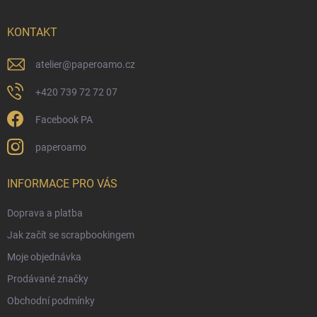
a
t
í
KONTAKT
atelier
@
paperoamo.cz
+420 739 72 72 07
Facebook PA
paperoamo
INFORMACE PRO VÁS
Doprava a platba
Jak začít se scrapbookingem
Moje objednávka
Prodávané značky
Obchodní podmínky