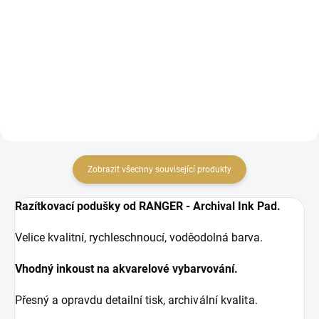
Sada razítkovacích barev
Sada razítkovacích barev
s rychleschnoucím
s rychleschnoucím
voděodolným inkoustem.
voděodolným inkoustem.
Zobrazit všechny související produkty
Razítkovací podušky od RANGER - Archival Ink Pad.
Velice kvalitní, rychleschnoucí, voděodolná barva.
Vhodný inkoust na akvarelové vybarvování.
Přesný a opravdu detailní tisk, a
rchivální kvalita.