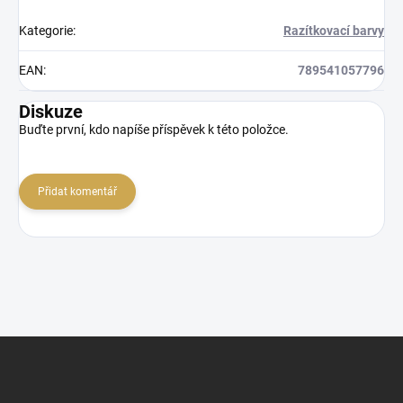
Kategorie
:
Razítkovací barvy
EAN
:
789541057796
Diskuze
Buďte první, kdo napíše příspěvek k této položce.
Přidat komentář
Z
á
p