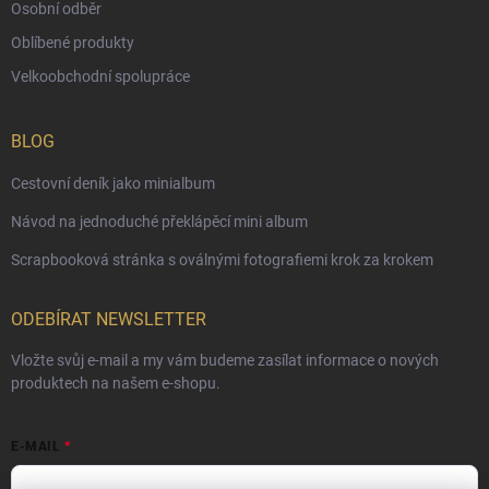
Osobní odběr
Oblíbené produkty
Velkoobchodní spolupráce
BLOG
Cestovní deník jako minialbum
Návod na jednoduché překlápěcí mini album
Scrapbooková stránka s oválnými fotografiemi krok za krokem
ODEBÍRAT NEWSLETTER
Vložte svůj e-mail a my vám budeme zasílat informace o nových
produktech na našem e-shopu.
E-MAIL