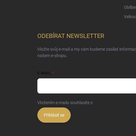
Oblíbe
Velko
ODEBÍRAT NEWSLETTER
Vložte svůj e-mail a my vám budeme zasílat informa
našem e-shopu.
E-MAIL
Vložením e-mailu souhlasíte s
podmínkami ochrany o
Přihlásit se