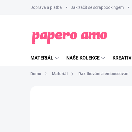
Přejít
Doprava a platba
Jak začít se scrapbookingem
na
obsah
MATERIÁL
NAŠE KOLEKCE
KREATIV
Domů
Materiál
Razítkování a embossování
ZNAČKA:
RANGER
NOVINKA