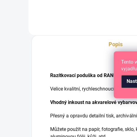
voděodolným inkoustem.
Popis
Tento 
vyjadřu
Razítkovací poduška od RANGER - Archi
Nast
Velice kvalitní, rychleschnoucí a voděod
Vhodný inkoust na akvarelové vybarvo
Přesný a opravdu detailní tisk, a
rchivální
Můžete použít na papír, fotografie, sklo, 
aluminovou fólii, kůži, atd.