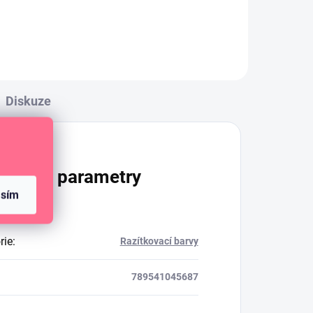
inkoust.
Diskuze
lňkové parametry
asím
rie
:
Razítkovací barvy
789541045687