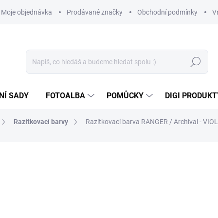
Moje objednávka
Prodávané značky
Obchodní podmínky
V
Hledat
NÍ SADY
FOTOALBA
POMŮCKY
DIGI PRODUKT
Razítkovací barvy
Razítkovací barva RANGER / Archival - VIO
199 Kč
164,46 Kč bez DPH
Měrná
SKLADEM
(1 KS)