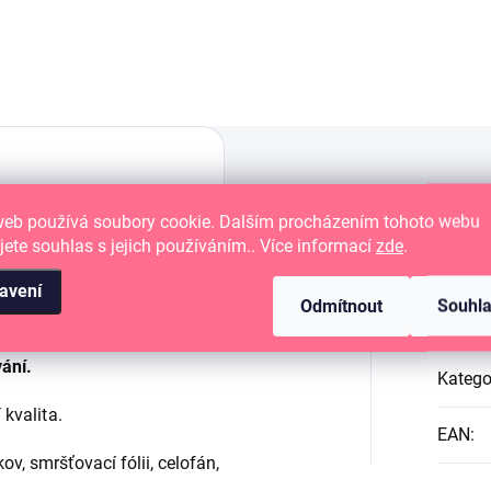
inkoust.
web používá soubory cookie. Dalším procházením tohoto webu
jete souhlas s jejich používáním.. Více informací
zde
.
val Ink Pad.
Dop
avení
Odmítnout
Souhl
olná barva.
vání.
Katego
 kvalita.
EAN
:
kov, smršťovací fólii, celofán,