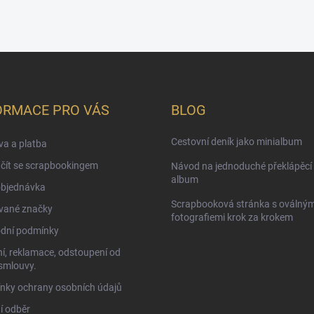
ORMACE PRO VÁS
BLOG
Cestovní deník jako minialbum
a a platba
čít se scrapbookingem
Návod na jednoduché překlápěcí 
album
objednávka
Scrapbooková stránka s oválným
vané značky
fotografiemi krok za krokem
dní podmínky
í, reklamace, odstoupení od
smlouvy.
nky ochrany osobních údajů
í odběr