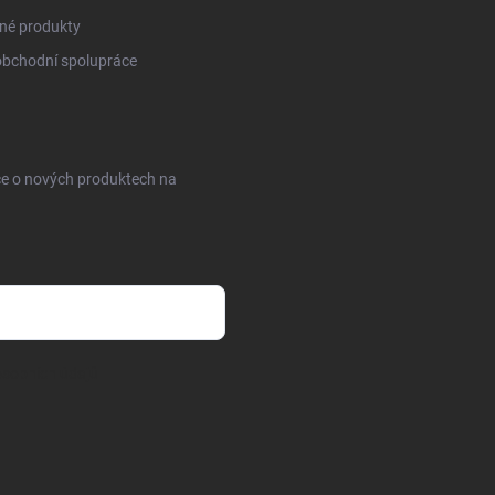
né produkty
obchodní spolupráce
ce o nových produktech na
sobních údajů