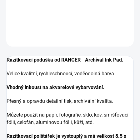
MODRÁ razítkovací barva s rychleschnoucím
voděodolným inkoustem.
DETAILNÍ INFORMACE
ZEPTAT SE
HLÍDAT
Razítkovací poduška od RANGER - Archival Ink Pad.
Velice kvalitní, rychleschnoucí, voděodolná barva.
Vhodný inkoust na akvarelové vybarvování.
Přesný a opravdu detailní tisk, a
rchivální kvalita.
Můžete použít na papír, fotografie, sklo, kov, smršťovací
fólii, celofán, aluminovou fólii, kůži, atd.
Razítkovací polštářek je vystouplý a má velikost 8.5 x