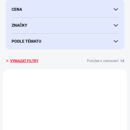
d
u
CENA
k
t
ů
ZNAČKY
PODLE TÉMATU
Položek k zobrazení:
14
VYMAZAT FILTRY
V
ý
NOVINKA
p
i
s
p
r
o
d
u