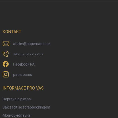
p
v
Z
r
á
á
v
n
p
k
í
a
y
t
v
ý
í
KONTAKT
p
i
atelier
@
paperoamo.cz
s
u
+420 739 72 72 07
Facebook PA
paperoamo
INFORMACE PRO VÁS
Doprava a platba
Jak začít se scrapbookingem
Moje objednávka