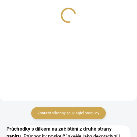
průchodky / KIT
průchodky
1 399 Kč
1 699 Kč
1 156,20 Kč bez DPH
1 404,13 Kč bez DPH
DO KOŠÍKU
Detail
Kleště na usazování
Kleště na usazování průchodek (i
průchodek v kufříku +
uprostřed stránky).
100 ks průchodek.
Zobrazit všechny související produkty
Průchodky s dílkem na začištění z druhé strany
papíru.
Průchodky poslouží skvěle jako dekorativní i