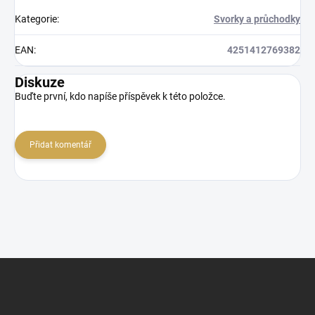
Kategorie
:
Svorky a průchodky
EAN
:
4251412769382
Diskuze
Buďte první, kdo napíše příspěvek k této položce.
Přidat komentář
Z
á
p
a