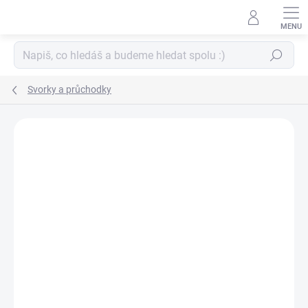
Přejít
na
obsah
Hledat
Svorky a průchodky
ZNAČKA:
ALEXANDRA RENKE