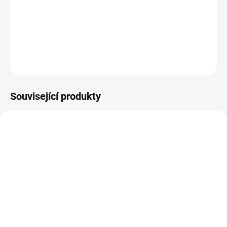
Průchodky o velikosti 0,8 cm s dílkem na zakončení na
druhé straně.
DETAILNÍ INFORMACE
ZEPTAT SE
HLÍDAT
Související produkty
SKLADEM
NA DOTAZ
(1 KS)
Crop-A-Dile BIG BITE
Crop-A-Dile - KLEŠTĚ na
PUNCH - KLEŠTĚ na