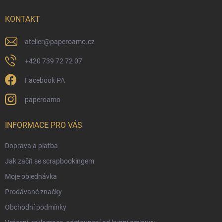
t
í
KONTAKT
atelier
@
paperoamo.cz
+420 739 72 72 07
Facebook PA
paperoamo
INFORMACE PRO VÁS
Doprava a platba
Jak začít se scrapbookingem
Moje objednávka
Prodávané značky
Obchodní podmínky