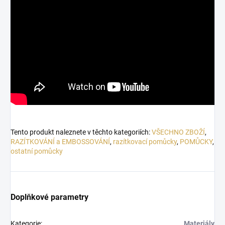
Tento produkt naleznete v těchto kategoriích:
VŠECHNO ZBOŽÍ
,
RAZÍTKOVÁNÍ a EMBOSSOVÁNÍ
,
razítkovací pomůcky
,
POMŮCKY
,
ostatní pomůcky
Doplňkové parametry
Kategorie
:
Materiály