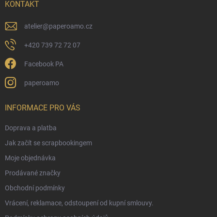
í
KONTAKT
atelier
@
paperoamo.cz
+420 739 72 72 07
Facebook PA
paperoamo
INFORMACE PRO VÁS
Doprava a platba
Jak začít se scrapbookingem
Moje objednávka
Prodávané značky
Obchodní podmínky
Vrácení, reklamace, odstoupení od kupní smlouvy.