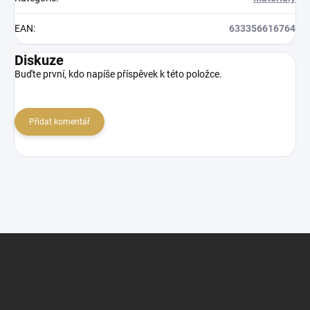
EAN
:
633356616764
Diskuze
Buďte první, kdo napíše příspěvek k této položce.
Přidat komentář
Z
á
p
a
t