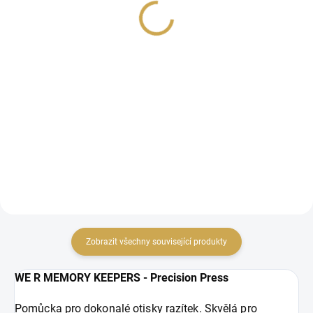
Stamp Easy Mint
Stamp Easy Ivory
599 Kč
589 Kč
495,04 Kč bez DPH
486,78 Kč bez DPH
DO KOŠÍKU
DO KOŠÍKU
Razítkovací platforma
Razítkovací platforma
pro přesné razítkování
pro přesné razítkování
polymerovými razítky
polymerovými razítky
Zobrazit všechny související produkty
WE R MEMORY KEEPERS - Precision Press
Pomůcka pro dokonalé otisky razítek. Skvělá pro