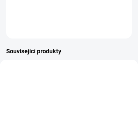
Pomůcka pro přesné razítkování.
DETAILNÍ INFORMACE
ZEPTAT SE
HLÍDAT
Související produkty
SKLADEM
SKLADEM
(1 KS)
(2 KS)
Vaessen Creative -
Vaessen Creative -
razítkovací pomůcka
razítkovací pomůcka