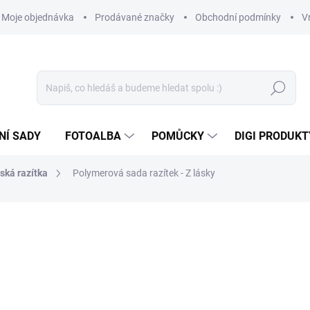
Moje objednávka
Prodávané značky
Obchodní podmínky
V
Hledat
NÍ SADY
FOTOALBA
POMŮCKY
DIGI PRODUKT
ská razítka
Polymerová sada razítek - Z lásky
159 Kč
131,40 Kč bez DPH
Měrná
SKLADEM
(10 KS)
cena: