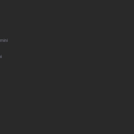
mini
i