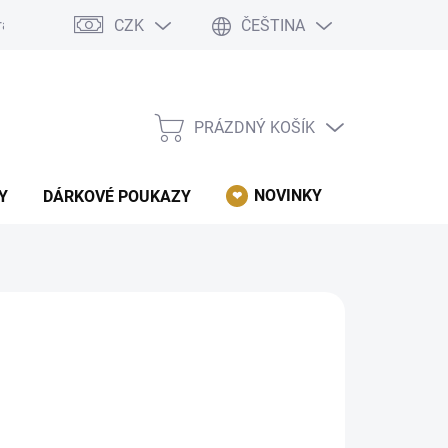
CZK
ČEŠTINA
rácení, reklamace, odstoupení od kupní smlouvy.
Podmínky ochrany 
PRÁZDNÝ KOŠÍK
NÁKUPNÍ
KOŠÍK
NOVINKY
AKCE
Y
DÁRKOVÉ POUKAZY