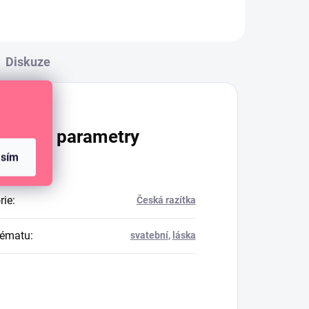
Diskuze
lňkové parametry
asím
rie
:
Česká razítka
tématu
:
svatební
,
láska