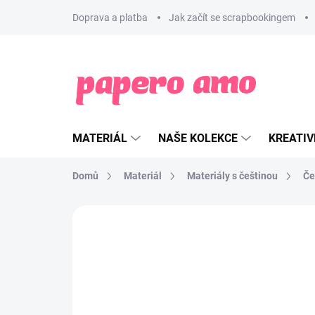
Přejít
Doprava a platba
Jak začít se scrapbookingem
na
obsah
MATERIÁL
NAŠE KOLEKCE
KREATIV
Domů
Materiál
Materiály s češtinou
Če
ZNAČKA:
PAPERO AMO ♥