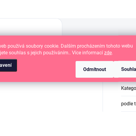
web používá soubory cookie. Dalším procházením tohoto webu
jete souhlas s jejich používáním.. Více informací
zde
.
ing, Cardmaking a Project life
Dop
avení
Odmítnout
Souhl
cí bloček.
Razítko přilne k podložce a
razítkovat.
Katego
podle 