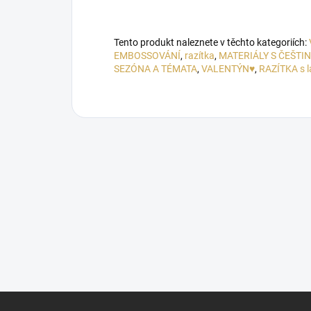
Tento produkt naleznete v těchto kategoriích:
EMBOSSOVÁNÍ
,
razítka
,
MATERIÁLY S ČEŠTI
SEZÓNA A TÉMATA
,
VALENTÝN♥
,
RAZÍTKA s 
Z