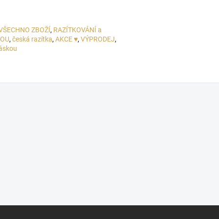
VŠECHNO ZBOŽÍ
,
RAZÍTKOVÁNÍ a
NOU
,
česká razítka
,
AKCE ♥
,
VÝPRODEJ
,
láskou