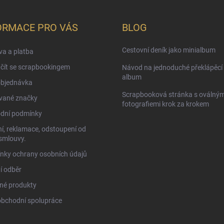
ORMACE PRO VÁS
BLOG
Cestovní deník jako minialbum
a a platba
čít se scrapbookingem
Návod na jednoduché překlápěcí 
album
objednávka
Scrapbooková stránka s oválným
vané značky
fotografiemi krok za krokem
dní podmínky
í, reklamace, odstoupení od
smlouvy.
nky ochrany osobních údajů
í odběr
né produkty
obchodní spolupráce